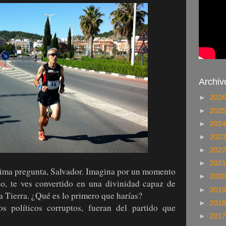
Archiv
►
202
►
202
►
202
►
202
►
202
►
202
ma pregunta, Salvador. Imagina por un momento
►
202
io, te ves convertido en una divinidad capaz de
►
201
a Tierra. ¿Qué es lo primero que harías?
►
201
s políticos corruptos, fueran del partido que
►
201