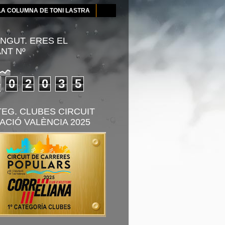
LA COLUMNA DE TONI LASTRA
NGUT. ERES EL
ANT Nº
0
2
0
3
5
TEG. CLUBES CIRCUIT
ACIÓ VALÈNCIA 2025