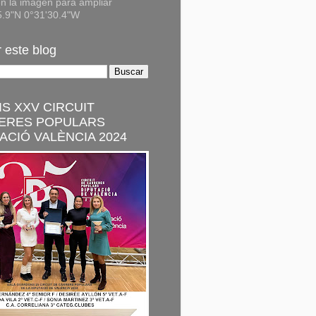
n la imagen para ampliar
5.9"N 0°31'30.4"W
 este blog
S XXV CIRCUIT
ERES POPULARS
ACIÓ VALÈNCIA 2024