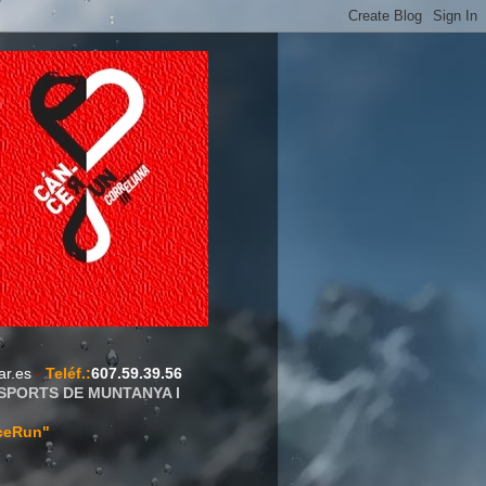
ar.es
-
Teléf.
:
607.59.39.56
ESPORTS DE MUNTANYA I
ceRun"