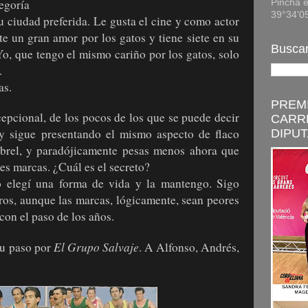
egoría
Pincha e
39°34'0
 ciudad preferida. Le gusta el cine y como actor
 un gran amor por los gatos y tiene siete en su
Buscar
Yo, que tengo el mismo cariño por los gatos, solo
.
as.
PREMI
epcional, de los pocos de los que se puede decir
CARR
y sigue presentando el mismo aspecto de flaco
DIPUT
ebrel, y paradójicamente pesas menos ahora que
es marcas. ¿Cuál es el secreto?
 elegí una forma de vida y la mantengo. Sigo
os, aunque las marcas, lógicamente, sean peores
 con el paso de los años.
El Grupo Salvaje
su paso por
. A Alfonso, Andrés,