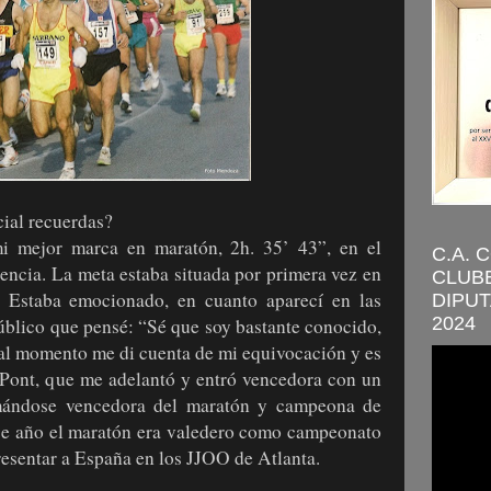
ial recuerdas?
 mejor marca en maratón, 2h. 35’ 43”, en el
C.A. 
encia. La meta estaba situada por primera vez en
CLUBE
o. Estaba emocionado, en cuanto aparecí en las
DIPUT
2024
úblico que pensé: “Sé que soy bastante conocido,
 al momento me di cuenta de mi equivocación y es
 Pont, que me adelantó y entró vencedora con un
amándose vencedora del maratón y campeona de
se año el maratón era valedero como campeonato
resentar a España en los JJOO de Atlanta.