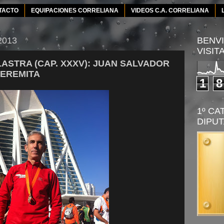
TACTO
EQUIPACIONES CORRELIANA
VIDEOS C.A. CORRELIANA
 2013
BENVI
VISIT
LASTRA (CAP. XXXV): JUAN SALVADOR
 EREMITA
1
8
1º CA
DIPUT