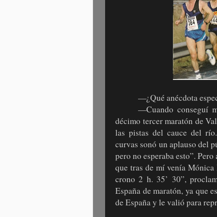
—¿Qué anécdota espec
—Cuando conseguí mi
décimo tercer maratón de Val
las pistas del cauce del rí
curvas sonó un aplauso del p
pero no esperaba esto”. Pero
que tras de mí venía Mónica
crono 2 h. 35’ 30”, procl
España de maratón, ya que e
de España y le valió para rep