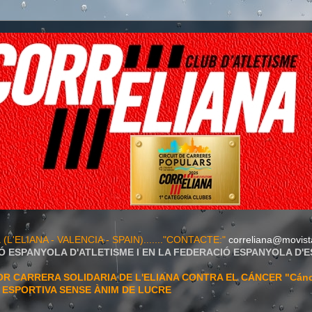
A
(L'ELIANA - VALENCIA - SPAIN)......."CONTACTE:"
correliana@movist
Ó ESPANYOLA D'ATLETISME I EN LA FEDERACIÓ ESPANYOLA D'
 CARRERA SOLIDARIA DE L'ELIANA CONTRA EL CÁNCER "Cán
T ESPORTIVA SENSE ÀNIM DE LUCRE