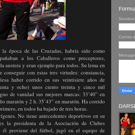
Formul
Nombre
Correo e
 la época de las Cruzadas, habría sido como
Mensaj
pañaban a los Caballeros como preceptores,
a austera y eran ejemplo para todos. Su lema en
 conseguir con estas tres virtudes: constancia,
iesa haber corrido en sus veintisiete años de
uenta y ocho) unos ciento treinta y cinco mil
igno de vanidad sus mejores marcas: 33’40” en
io maratón y 2 h. 35’43” en maratón. Ha corrido
DARSE
primero, en todos ha bajado de tres horas.
ígenes. No tiene antecedentes deportivos en su
 es la presidenta de la Asociación de Clubes
o él proviene del fútbol, jugó en el equipo de