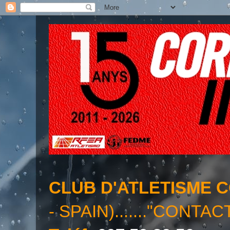
CLUB D'ATLETISME 
- SPAIN)......."CONTAC