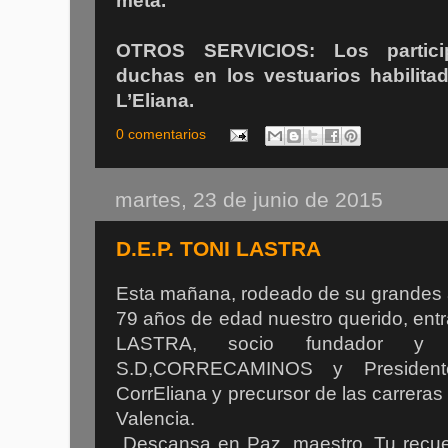
meta.
OTROS SERVICIOS: Los partici
duchas en los vestuarios habilita
L’Eliana.
0 comentarios
martes, 23 de junio de 2015
D.E.P. TONI LASTRA
Esta mañana, rodeado de su grandes 
79 años de edad nuestro querido, ent
LASTRA, socio fundador y e
S.D,CORRECAMINOS y Presiden
CorrEliana y precursor de las carreras
Valencia.
Descansa en Paz, maestro. Tu recuer