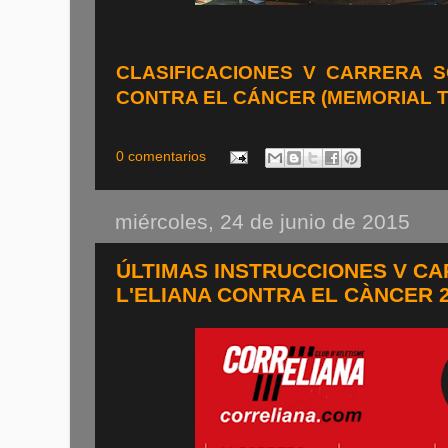
CLASIFICACIONES V CARRERA S
CONTRA EL CÁNCER (MEMORIAL T
0 comentarios
miércoles, 24 de junio de 2015
ÚLTIMAS INSTRUCCIONES V CA
L'ELIANA CONTRA EL CÀNCER 