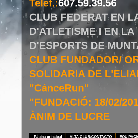
Teléf.
:
607.59.39.56
CLUB FEDERAT EN L
D'ATLETISME I EN L
D'ESPORTS DE MUNT
CLUB FUNDADOR/ O
SOLIDARIA DE L'EL
"CánceRun"
"FUNDACIÓ: 18/02/20
ÀNIM DE LUCRE
Página principal
ALTA CLUB/CONTACTO
EQUIPAC