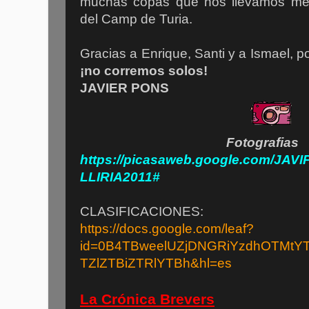
muchas copas que nos llevamos mer
del Camp de Turia.
Gracias a Enrique, Santi y a Ismael, po
¡no corremos solos!
JAVIER PONS
Fotog
https://picasaweb.google.com/JA
LLIRIA2011
#
CLASIFICACIONES:
https://docs.google.com/leaf?
id=0B4TBweelUZjDNGRiYzdhOTMtY
TZlZTBiZTRlYTBh&hl=es
La Crónica Brevers