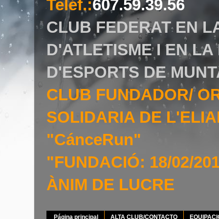
Teléf.
:
607.59.39.56
CLUB FEDERAT EN L
D'ATLETISME I EN L
D'ESPORTS DE MUNT
CLUB FUNDADOR/ O
SOLIDARIA DE L'EL
"CánceRun"
"FUNDACIÓ: 18/02/20
ÀNIM DE LUCRE
Página principal
ALTA CLUB/CONTACTO
EQUIPAC