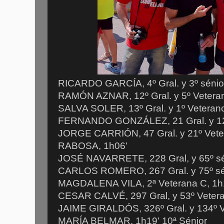
RICARDO GARCÍA, 4º Gral. y 3º sénior
RAMÓN AZNAR, 12º Gral. y 5º Veteran
SALVA SOLER, 13º Gral. y 1º Veterano
FERNANDO GONZÁLEZ, 21 Gral. y 12 
JORGE CARRIÓN, 47 Gral. y 21º Vete
RABOSA, 1h06'
JOSÉ NAVARRETE, 228 Gral, y 65º sén
CARLOS ROMERO, 267 Gral. y 75º sén
MAGDALENA VILA, 2ª Veterana C, 1h
CESAR CALVÉ, 297 Gral, y 53º Veter
JAIME GIRALDÓS, 326º Gral. y 134º 
MARÍA BELMAR, 1h19' 10ª Sénior