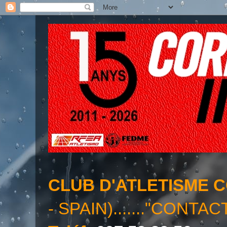
CLUB D'ATLETISME 
- SPAIN)......."CONTAC