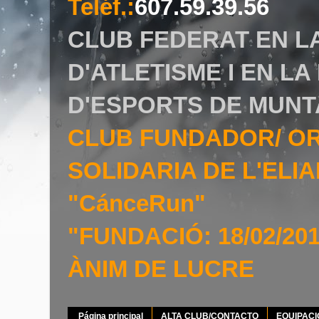
Teléf.
:
607.59.39.56
CLUB FEDERAT EN L
D'ATLETISME I EN L
D'ESPORTS DE MUNT
CLUB FUNDADOR/ O
SOLIDARIA DE L'EL
"CánceRun"
"FUNDACIÓ: 18/02/20
ÀNIM DE LUCRE
Página principal
ALTA CLUB/CONTACTO
EQUIPAC