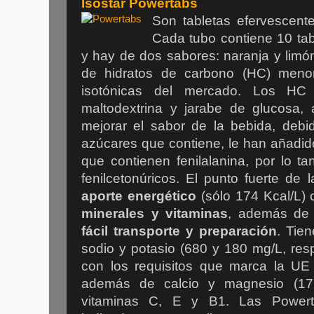
Isostar Powertabs
Son tabletas efervescent
Cada tubo contiene 10 tab
y hay de dos sabores: naranja y limó
de hidratos de carbono (HC) meno
isotónicas del mercado. Los HC 
maltodextrina y jarabe de glucosa,
mejorar el sabor de la bebida, debi
azúcares que contiene, le han añadid
que contienen fenilalanina, por lo t
fenilcetonúricos. El punto fuerte d
aporte energético
(sólo 174 Kcal/L)
minerales y vitaminas
, además d
fácil transporte y preparación
. Tie
sodio y potasio (680 y 180 mg/L, re
con los requisitos que marca la UE 
además de calcio y magnesio (17
vitaminas C, E y B1. Las Powerta