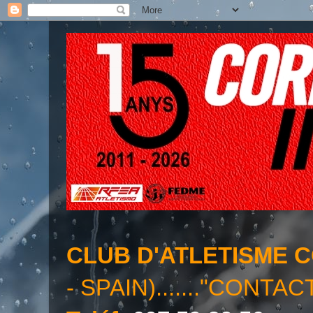
CLUB D'ATLETISME 
- SPAIN)......."CONTAC