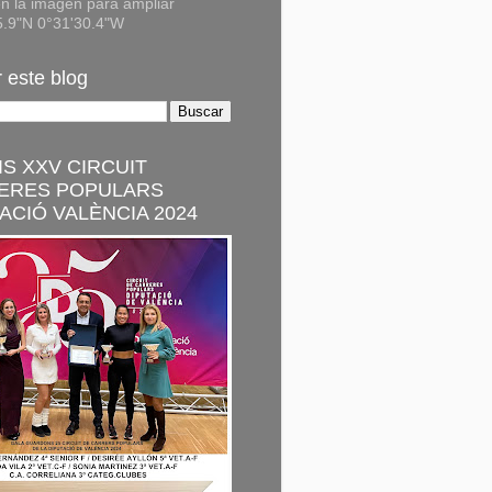
n la imagen para ampliar
5.9"N 0°31'30.4"W
 este blog
S XXV CIRCUIT
ERES POPULARS
ACIÓ VALÈNCIA 2024