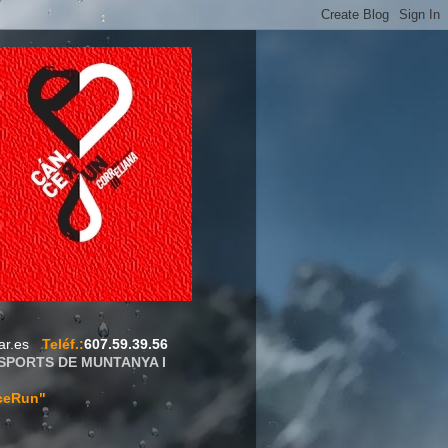
ar.es
-
Teléf.
:
607.59.39.56
ESPORTS DE MUNTANYA I
ceRun"