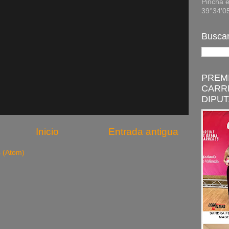
Pincha e
39°34'0
Buscar
PREMI
CARR
DIPUT
Inicio
Entrada antigua
s (Atom)