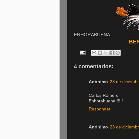
ENHORABUENA
BEN
4 comentarios:
Anónimo
23 de diciembr
Carlos Romero
Enhorabuena!!!!!!
Responder
Anónimo
23 de diciembr