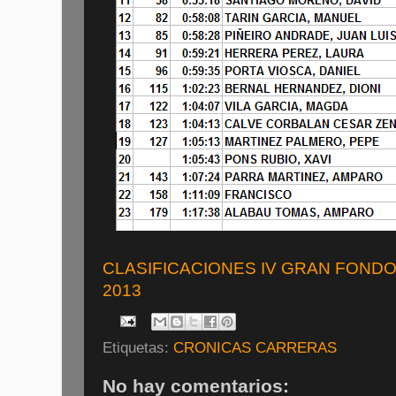
CLASIFICACIONES IV GRAN FONDO
2013
Etiquetas:
CRONICAS CARRERAS
No hay comentarios: