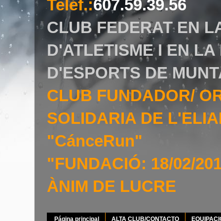
Teléf.
:
607.59.39.56
CLUB FEDERAT EN L
D'ATLETISME I EN L
D'ESPORTS DE MUNT
CLUB FUNDADOR/ O
SOLIDARIA DE L'EL
"CánceRun"
"FUNDACIÓ: 18/02/20
ÀNIM DE LUCRE
Página principal
ALTA CLUB/CONTACTO
EQUIPAC