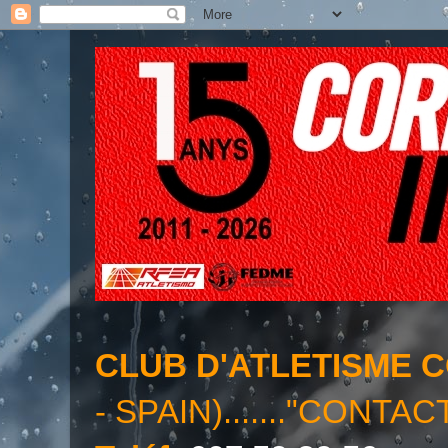
CLUB D'ATLETISME 
- SPAIN)......."CONTAC