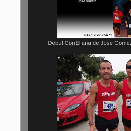
Debut CorrEliana de José Góme