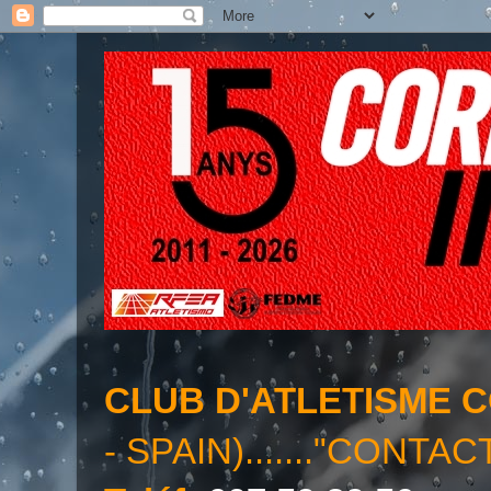
CLUB D'ATLETISME 
- SPAIN)......."CONTAC