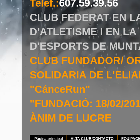
Teléf.
:
607.59.39.56
CLUB FEDERAT EN L
D'ATLETISME I EN L
D'ESPORTS DE MUNT
CLUB FUNDADOR/ O
SOLIDARIA DE L'EL
"CánceRun"
"FUNDACIÓ: 18/02/20
ÀNIM DE LUCRE
Página principal
ALTA CLUB/CONTACTO
EQUIPAC