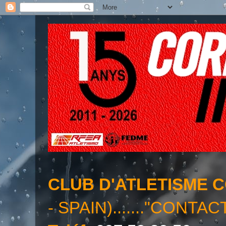
CLUB D'ATLETISME 
- SPAIN)......."CONTAC