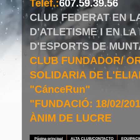
Teléf.
:
607.59.39.56
CLUB FEDERAT EN L
D'ATLETISME I EN L
D'ESPORTS DE MUNT
CLUB FUNDADOR/ O
SOLIDARIA DE L'EL
"CánceRun"
"FUNDACIÓ: 18/02/20
ÀNIM DE LUCRE
Página principal
ALTA CLUB/CONTACTO
EQUIPAC