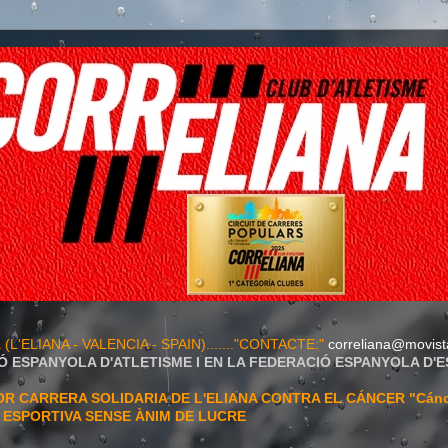
A
(L'ELIANA - VALENCIA - SPAIN)......."CONTACTE:"
correliana@movist
Ó ESPANYOLA D'ATLETISME I EN LA FEDERACIÓ ESPANYOLA D'
 CARRERA SOLIDARIA DE L'ELIANA CONTRA EL CÁNCER "Cán
T ESPORTIVA SENSE ÀNIM DE LUCRE