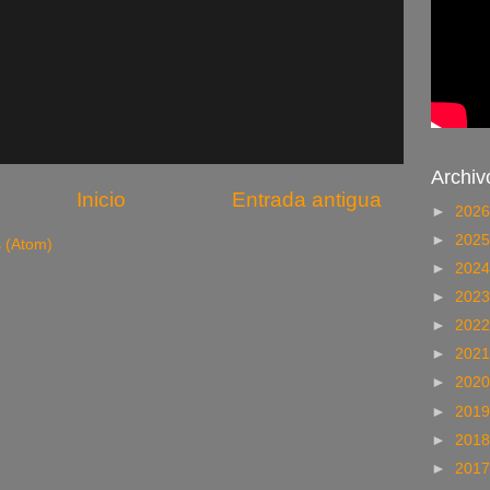
Archiv
Inicio
Entrada antigua
►
202
►
202
s (Atom)
►
202
►
202
►
202
►
202
►
202
►
201
►
201
►
201