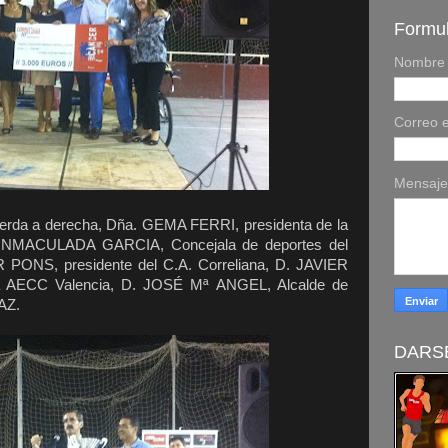
Formul
Nombre
Correo e
Mensaj
ierda a derecha, Dña. GEMA FERRI, presidenta de la
a. INMACULADA GARCIA, Concejala de deportes del
R PONS, presidente del C.A. Correliana, D. JAVIER
 AECC Valencia, D. JOSÉ Mª ANGEL, Alcalde de
AZ.
DARSE