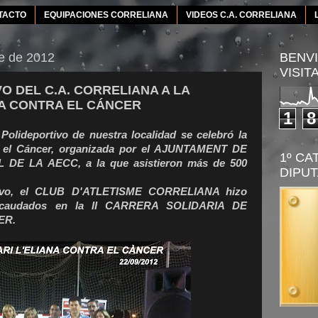
TACTO
EQUIPACIONES CORRELIANA
VIDEOS C.A. CORRELIANA
e de 2012
BENVI
VISIT
O DEL C.A. CORRELIANA A LA
A CONTRA EL CÁNCER
1
8
 Polideportivo de nuestra localidad se celebró la
a el Cáncer, organizada por el AJUNTAMENT DE
1º CA
 DE LA AECC, a la que asistieron más de 500
DIPUT
ivo, el CLUB D'ATLETISME CORRELIANA hizo
recaudados en la II CARRERA SOLIDARIA DE
ER.