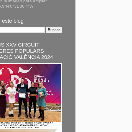
n la imagen para ampliar
5.9"N 0°31'30.4"W
 este blog
S XXV CIRCUIT
ERES POPULARS
ACIÓ VALÈNCIA 2024