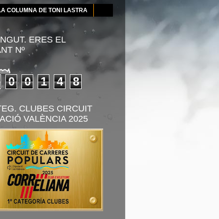
LA COLUMNA DE TONI LASTRA
NGUT. ERES EL
ANT Nº
0
0
1
4
8
TEG. CLUBES CIRCUIT
ACIÓ VALÈNCIA 2025