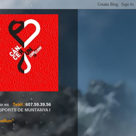
ar.es
-
Teléf.
:
607.59.39.56
ESPORTS DE MUNTANYA I
ceRun"