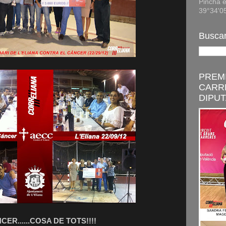
Pincha e
39°34'0
Buscar
PREMI
CARR
DIPUT
CER......COSA DE TOTS!!!!