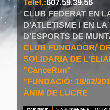
Teléf.
:
607.59.39.56
CLUB FEDERAT EN L
D'ATLETISME I EN L
D'ESPORTS DE MUNT
CLUB FUNDADOR/ O
SOLIDARIA DE L'EL
"CánceRun"
"FUNDACIÓ: 18/02/20
ÀNIM DE LUCRE
Página principal
ALTA CLUB/CONTACTO
EQUIPAC