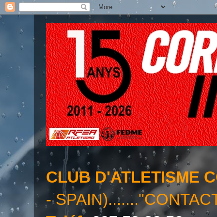
CLUB D'ATLETISME 
- SPAIN)......."CONTAC