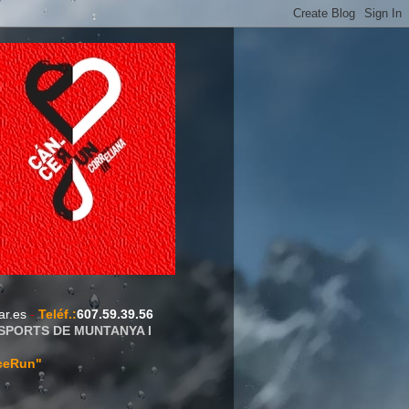
ar.es
-
Teléf.
:
607.59.39.56
ESPORTS DE MUNTANYA I
ceRun"