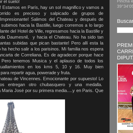
Pincha e
r el suelo!
39°34'0
 Estamos en París, hay un sol magnifico y vamos a
corrido es precioso y salpicado de grupos de
Impresionante! Salimos del Chateau y después de
Buscar
subimos hacia la Bastille, luego corremos a lo largo
nte del Hotel de Ville, regresamos hacia la Bastille y
ida Daumesnil, y hacia el Chateau. No ha sido tan
tas subidas que pican bastante! Pero allí esta la
PREMI
ha hecho salir a los parisinos. Mi familia nos espera
CARR
ancarta de Correliana. Es de agradecer porque hace
DIPUT
. Pero tenemos Musica y el aplauso de todos los
tuallamientos en los kms 5, 10 y 16. Muy bien
para repartir agua, powerade y fruta.
Chateau de Vincennes. Emocionante por supuesto! Lo
os entregan otro chubasquero y una medalla.
a Maria José por su primera media….y en Paris. Que