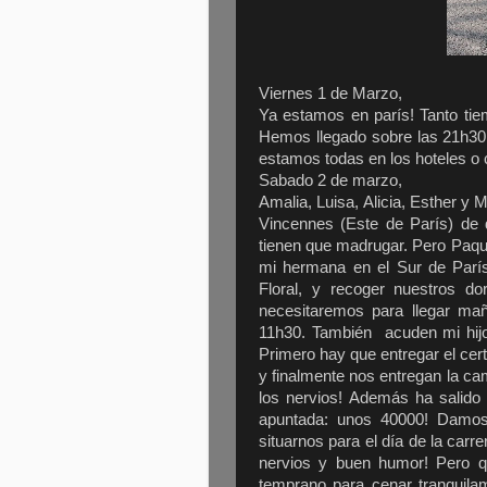
Viernes 1 de Marzo,
Ya estamos en parís! Tanto ti
Hemos llegado sobre las 21h30
estamos todas en los hoteles o c
Sabado 2 de marzo,
Amalia, Luisa, Alicia, Esther y 
Vincennes (Este de París) de d
tienen que madrugar. Pero Paqu
mi hermana en el Sur de París
Floral, y recoger nuestros d
necesitaremos para llegar m
11h30. También acuden mi hijo 
Primero hay que entregar el cert
y finalmente nos entregan la ca
los nervios! Además ha salid
apuntada: unos 40000! Damos 
situarnos para el día de la car
nervios y buen humor! Pero q
temprano para cenar tranquila