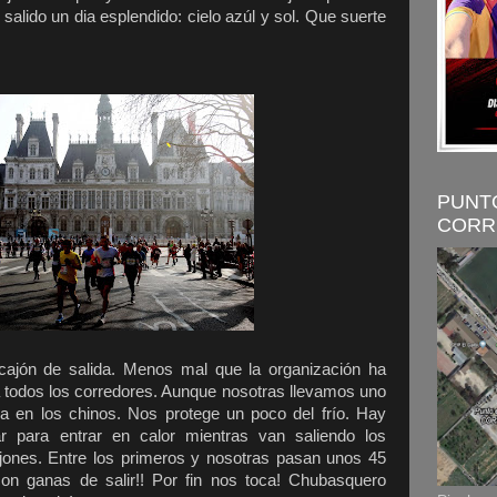
 salido un dia esplendido: cielo azúl y sol. Que suerte
PUNT
CORR
cajón de salida. Menos mal que la organización ha
a todos los corredores. Aunque nosotras llevamos uno
a en los chinos. Nos protege un poco del frío. Hay
 para entrar en calor mientras van saliendo los
ajones. Entre los primeros y nosotras pasan unos 45
on ganas de salir!! Por fin nos toca! Chubasquero