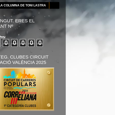
LA COLUMNA DE TONI LASTRA
NGUT. ERES EL
ANT Nº
0
0
0
0
0
TEG. CLUBES CIRCUIT
ACIÓ VALÈNCIA 2025