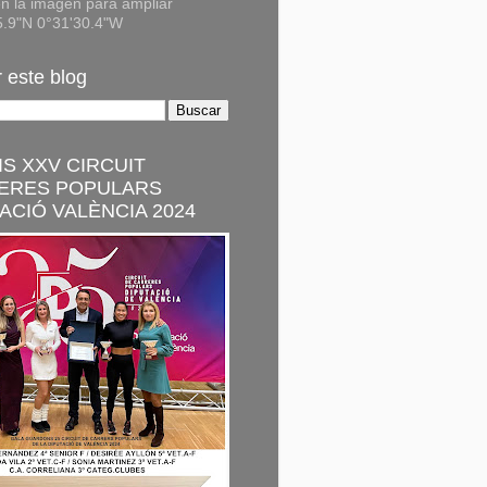
n la imagen para ampliar
5.9"N 0°31'30.4"W
 este blog
S XXV CIRCUIT
ERES POPULARS
ACIÓ VALÈNCIA 2024