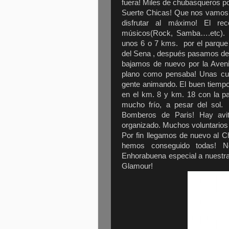
fuera! Miles de chubasqueros po
Suerte Chicas! Que nos vamos!
disfrutar al máximo! El re
músicos(Rock, Samba….etc). 
unos 6 o 7 kms. por el parque 
del Sena , después pasamos dela
bajamos de nuevo por la Aven
plano como pensaba! Unas cuan
gente animando. El buen tiempo 
en el km. 8 y km. 18 con la p
mucho frío, a pesar del sol
Bomberos de Paris! Hay avi
organizado. Muchos voluntarios 
Por fin llegamos de nuevo al 
hemos conseguido todas! N
Enhorabuena especial a nuestr
Glamour!