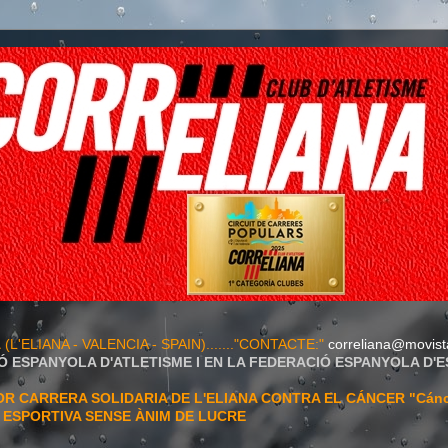
A
(L'ELIANA - VALENCIA - SPAIN)......."CONTACTE:"
correliana@movist
Ó ESPANYOLA D'ATLETISME I EN LA FEDERACIÓ ESPANYOLA D'
 CARRERA SOLIDARIA DE L'ELIANA CONTRA EL CÁNCER "Cán
T ESPORTIVA SENSE ÀNIM DE LUCRE