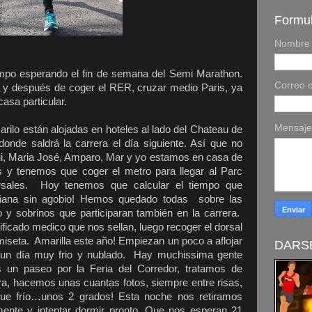
Formul
Nombre
empo esperando el fin de semana del Semi Marathon.
Correo e
 y después de coger el RER, cruzar medio Paris, ya
asa particular.
Mensaj
Marilo están alojadas en hoteles al lado del Chateau de
onde saldrá la carrera el día siguiente. Así que no
i, Maria José, Amparo, Mar y yo estamos en casa de
 y tenemos que coger el metro para llegar al Parc
orsales. Hoy tenemos que calcular el tiempo que
añana sin agobio! Hemos quedado todas sobre las
y sobrinos que participaran también en la carrera.
ificado medico que nos sellan, luego recoger el dorsal
miseta. Amarilla este año! Empiezan un poco a aflojar
DARSE
o un día muy frio y nublado. Hay muchissima gente
un paseo por la Feria del Corredor, tratamos de
rera, hacemos unas cuantas fotos, siempre entre risas,
ue frío…unos 2 grados! Esta noche nos retiramos
mente y intentar dormir pronto. Que nos esperan 21