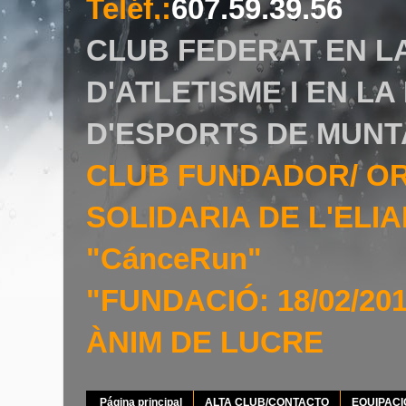
Teléf.
:
607.59.39.56
CLUB FEDERAT EN L
D'ATLETISME I EN L
D'ESPORTS DE MUNT
CLUB FUNDADOR/ O
SOLIDARIA DE L'EL
"CánceRun"
"FUNDACIÓ: 18/02/20
ÀNIM DE LUCRE
Página principal
ALTA CLUB/CONTACTO
EQUIPAC