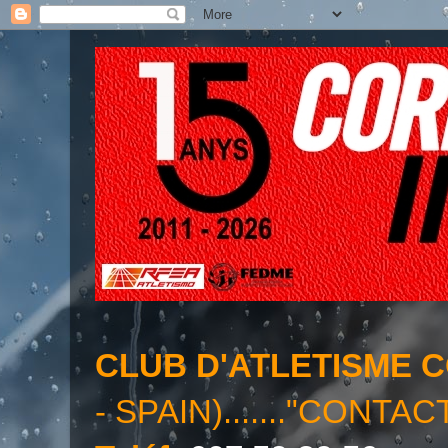
CLUB D'ATLETISME 
- SPAIN)......."CONTAC