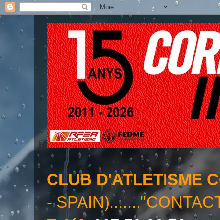
CLUB D'ATLETISME 
- SPAIN)......."CONTAC