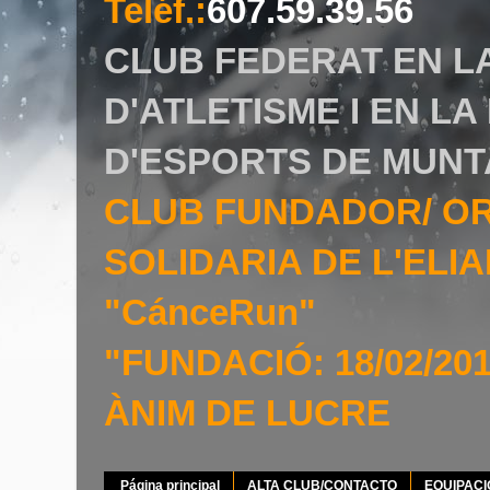
Teléf.
:
607.59.39.56
CLUB FEDERAT EN L
D'ATLETISME I EN L
D'ESPORTS DE MUNT
CLUB FUNDADOR/ O
SOLIDARIA DE L'EL
"CánceRun"
"FUNDACIÓ: 18/02/20
ÀNIM DE LUCRE
Página principal
ALTA CLUB/CONTACTO
EQUIPAC