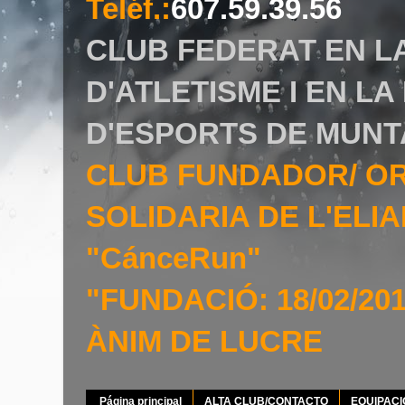
Teléf.
:
607.59.39.56
CLUB FEDERAT EN L
D'ATLETISME I EN L
D'ESPORTS DE MUNT
CLUB FUNDADOR/ O
SOLIDARIA DE L'EL
"CánceRun"
"FUNDACIÓ: 18/02/20
ÀNIM DE LUCRE
Página principal
ALTA CLUB/CONTACTO
EQUIPAC