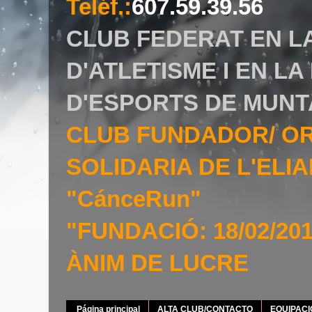
Teléf.
:
607.59.39.56
CLUB FEDERAT EN L
D'ATLETISME I EN L
D'ESPORTS DE MUNT
CLUB FUNDADOR/ O
SOLIDARIA DE L'EL
"CánceRun"
"FUNDACIÓ: 18/02/20
ÀNIM DE LUCRE
Página principal
ALTA CLUB/CONTACTO
EQUIPAC