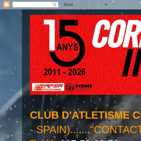
CLUB D'ATLETISME 
- SPAIN)......."CONTAC