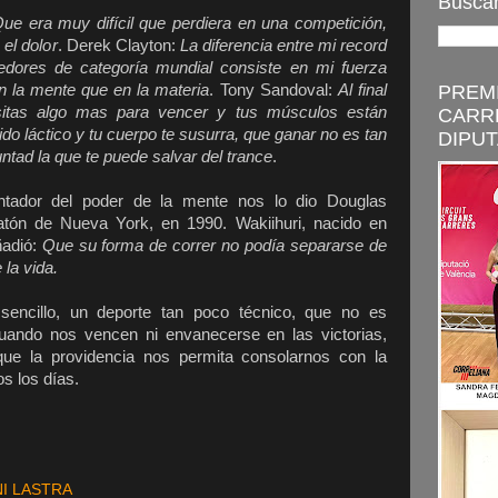
Buscar
ue era muy difícil que perdiera en una competición,
el dolor
. Derek Clayton:
La diferencia entre mi record
edores de categoría mundial consiste en mi fuerza
 la mente que en la materia
. Tony Sandoval:
Al final
PREMI
sitas algo mas para vencer y tus músculos están
CARR
o láctico y tu cuerpo te susurra, que ganar no es tan
DIPUT
ntad la que te puede salvar del trance
.
ntador del poder de la mente nos lo dio Douglas
atón de Nueva York, en 1990. Wakiihuri, nacido en
ñadió:
Que su forma de correr no podía separarse de
la vida.
sencillo, un deporte tan poco técnico, que no es
uando nos vencen ni envanecerse en las victorias,
que la providencia nos permita consolarnos con la
os los días.
I LASTRA