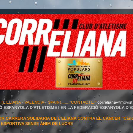
A
(L'ELIANA - VALENCIA - SPAIN)......."CONTACTE:"
correliana@movist
Ó ESPANYOLA D'ATLETISME I EN LA FEDERACIÓ ESPANYOLA D'
 CARRERA SOLIDARIA DE L'ELIANA CONTRA EL CÁNCER "Cán
T ESPORTIVA SENSE ÀNIM DE LUCRE