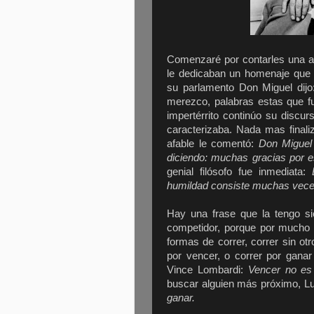
Comenzaré por contarles una a
le dedicaban un homenaje que 
su parlamento Don Miguel dij
merezco, palabras estas que fu
impertérrito continúo su discur
caracterizaba. Nada mas finali
afable le comentó:
Don Miguel
diciendo: muchas gracias por
genial filósofo fue inmediata:
humildad consiste muchas veces 
Hay una frase que la tengo s
competidor, porque por mucho q
formas de correr, correr sin ot
por vencer, o correr por gana
Vince Lombardi:
Vencer no es 
buscar alguien más próximo, L
ganar.