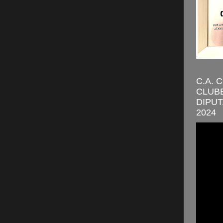
C.A. 
CLUBE
DIPUT
2024