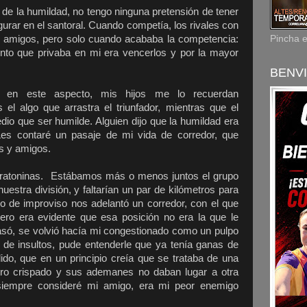
n de la humildad, no tengo ninguna pretensión de tener
gurar en el santoral. Cuando competía, los rivales con
s amigos, pero solo cuando acababa la competencia:
Pincha 
iento que privaba en mi era vencerlos y por la mayor
BENVI
o en este aspecto, mis hijos me lo recuerdan
el algo que arrastra el triunfador, mientras que el
io que ser humilde. Alguien dijo que la humildad era
Les contaré un pasaje de mi vida de corredor, que
s y amigos.
aratoninas. Estábamos más o menos juntos el grupo
uestra división, y faltarían un par de kilómetros para
do de improviso nos adelantó un corredor, con el que
ro era evidente que esa posición no era la que le
só, se volvió hacía mi congestionado como un pulpo
 de insultos, pude entenderle que ya tenía ganas de
do, que en un principio creía que se trataba de una
stro crispado y sus ademanes no daban lugar a otra
 siempre consideré mi amigo, era mi peor enemigo