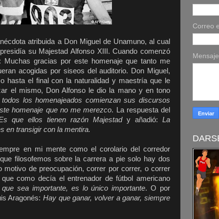
Correo e
nécdota atribuida a Don Miguel de Unamuno, al cual
presidía su Majestad Alfonso XIII. Cuando comenzó
Mensaj
o: Muchas gracias por este homenaje que tanto me
eran acogidas por siseos del auditorio. Don Miguel,
so hasta el final con la naturalidad y maestría que le
zar el mismo, Don Alfonso le dio la mano y en tono
 todos los homenajeados comienzan sus discursos
 este homenaje que no me merezco
. La respuesta del
Es que ellos tienen razón Majestad
y añadió:
La
en transigir con la mentira.
DARSE
iempre en mi mente como el corolario del corredor
ue filosofemos sobre la carrera a pie solo hay dos
ro motivo de preocupación, correr por correr, o correr
r que como decía el entrenador de fútbol americano
que sea importante, es lo único importante
. O por
uis Aragonés:
Hay que ganar, volver a ganar, siempre