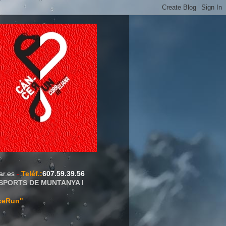
ar.es
-
Teléf.
:
607.59.39.56
ESPORTS DE MUNTANYA I
ceRun"