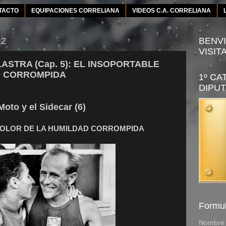
TACTO
EQUIPACIONES CORRELIANA
VIDEOS C.A. CORRELIANA
12
BENVI
VISIT
ASTRA (Cap. 5): EL INSOPORTABLE
D CORROMPIDA
1º CA
DIPUT
Moto y el Sidecar (6)
 OLOR DE LA HUMILDAD CORROMPIDA
Formul
Nombre