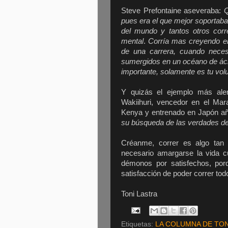
Steve Prefontaine aseveraba:
Q
pues era el que mejor soportaba 
del mundo y tantos otros corr
mental
.
Corría mas creyendo en
de una carrera, cuando nece
sumergidos en un océano de ácid
importante, solamente es tu volu
Y quizás el ejemplo más ale
Wakiihuri, vencedor en el Mar
Kenya y entrenado en Japón a
su búsqueda de las verdades de 
Créanme, correr es algo tan 
necesario amargarse la vida c
démonos por satisfechos, por
satisfacción de poder correr tod
Toni Lastra
Etiquetas:
LA COLUMNA DE TON