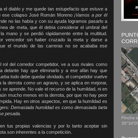
 el diablo y me quede tan estupefacto que estuve a
 de ese colapso José Román Moreno
¡Vamos a por él
nde no las había y con su ayuda logramos pasarlo a
ínea de meta, que él debía considerar el umbral del
a mano y se perdió rápidamente entre la multitud.
PUNT
or vencedor sin haber cruzado la meta y darse a
CORR
que el mundo de las carreras no se acababa ese
l rol del corredor competidor, ve a sus rivales como
a delante hay que eliminarlo y a ese afán hay que
 prueba todo debe quedar olvidado, el competidor vuelve
 la derrota como un agravio, y se aplica en mejorar,
s se aprende. No vale el recurso de la humildad, ni en
ero aún mucho menos en la derrota, por que no hay peor
ompida. Hay en otros aspectos, en que la humildad es
gers:
Demasiada humildad es como demasiada tarta
se pesada.
Pincha e
39°34'0
n tus propias valencias y por lo tanto aceptar sin
rota son inherentes a la competición.