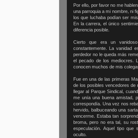
Por ello, por favor no me hable
una parroquia a mi nombre, ni fi
los que luchaba podían ser mi
En la carrera, el único sentim
diferencia posible.
Cierto que era un vanidos
constantemente. La vanidad es 
perdedor no le queda más remed
el pecado de los mediocres. 
conocen muchos de mis colega
Fue en una de las primeras M
de los posibles vencedores de n
llegar al Parque Sindical, cuan
me unía una buena amistad, pe
correspondía. Una vez nos reba
hervido, balbuceando una sarta
vencerme. Estaba tan sorprendi
broma, pero no era tal, su ro
especulación. Aquel tipo que
oculto.