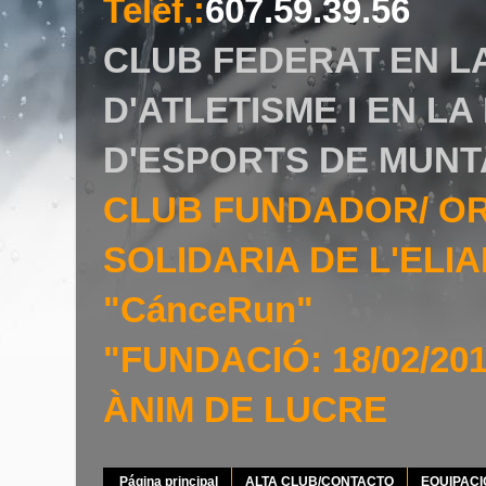
Teléf.
:
607.59.39.56
CLUB FEDERAT EN L
D'ATLETISME I EN L
D'ESPORTS DE MUNT
CLUB FUNDADOR/ O
SOLIDARIA DE L'EL
"CánceRun"
"FUNDACIÓ: 18/02/20
ÀNIM DE LUCRE
Página principal
ALTA CLUB/CONTACTO
EQUIPAC