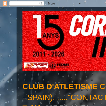
CLUB D'ATLETISME 
- SPAIN)......."CONTAC