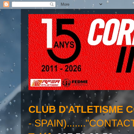
CLUB D'ATLETISME 
- SPAIN)......."CONTAC