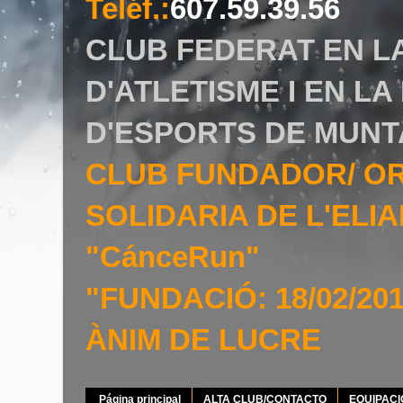
Teléf.
:
607.59.39.56
CLUB FEDERAT EN L
D'ATLETISME I EN L
D'ESPORTS DE MUNT
CLUB FUNDADOR/ O
SOLIDARIA DE L'EL
"CánceRun"
"FUNDACIÓ: 18/02/20
ÀNIM DE LUCRE
Página principal
ALTA CLUB/CONTACTO
EQUIPAC