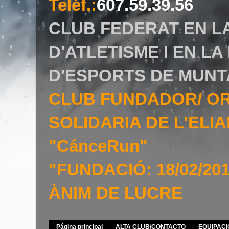
Teléf.
:
607.59.39.56
CLUB FEDERAT EN L
D'ATLETISME I EN L
D'ESPORTS DE MUNT
CLUB FUNDADOR/ O
SOLIDARIA DE L'EL
"CánceRun"
"FUNDACIÓ: 18/02/20
ÀNIM DE LUCRE
Página principal
ALTA CLUB/CONTACTO
EQUIPAC