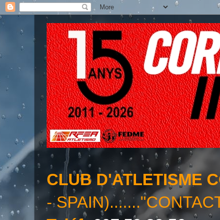
CLUB D'ATLETISME 
- SPAIN)......."CONTAC