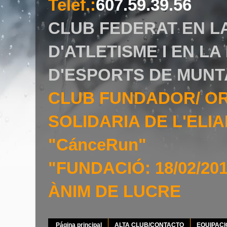
Teléf.
:
607.59.39.56
CLUB FEDERAT EN L
D'ATLETISME I EN L
D'ESPORTS DE MUNT
CLUB FUNDADOR/ O
SOLIDARIA DE L'EL
"CánceRun"
"FUNDACIÓ: 18/02/20
ÀNIM DE LUCRE
Página principal
ALTA CLUB/CONTACTO
EQUIPAC