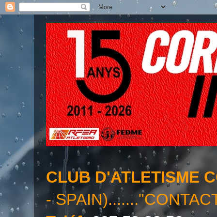
CLUB D'ATLETISME 
- SPAIN)......."CONTAC