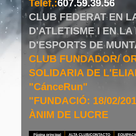
Teléf.
:
607.59.39.56
CLUB FEDERAT EN L
D'ATLETISME I EN L
D'ESPORTS DE MUNT
CLUB FUNDADOR/ O
SOLIDARIA DE L'EL
"CánceRun"
"FUNDACIÓ: 18/02/20
ÀNIM DE LUCRE
Página principal
ALTA CLUB/CONTACTO
EQUIPAC