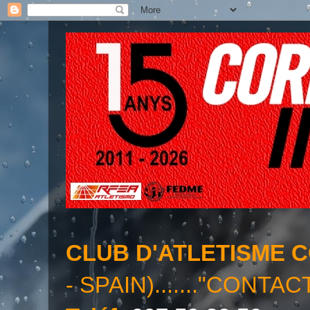
CLUB D'ATLETISME 
- SPAIN)......."CONTAC