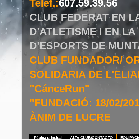
Teléf.
:
607.59.39.56
CLUB FEDERAT EN L
D'ATLETISME I EN L
D'ESPORTS DE MUNT
CLUB FUNDADOR/ O
SOLIDARIA DE L'EL
"CánceRun"
"FUNDACIÓ: 18/02/20
ÀNIM DE LUCRE
Página principal
ALTA CLUB/CONTACTO
EQUIPAC