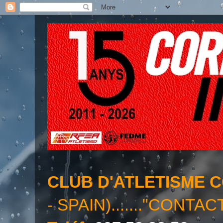
CLUB D'ATLETISME 
- SPAIN)......."CONTAC