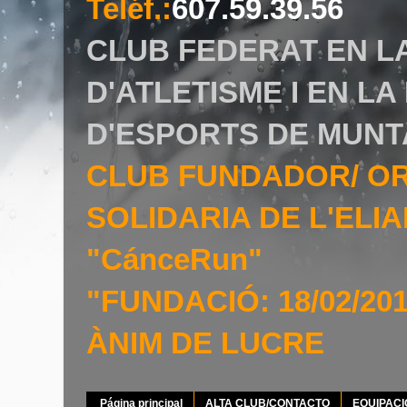
Teléf.
:
607.59.39.56
CLUB FEDERAT EN L
D'ATLETISME I EN L
D'ESPORTS DE MUNT
CLUB FUNDADOR/ O
SOLIDARIA DE L'EL
"CánceRun"
"FUNDACIÓ: 18/02/20
ÀNIM DE LUCRE
Página principal
ALTA CLUB/CONTACTO
EQUIPAC