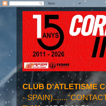
CLUB D'ATLETISME 
- SPAIN)......."CONTAC