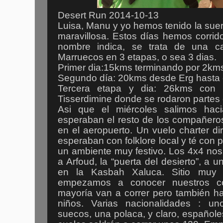
Desert Run 2014-10-13
Luisa, Manu y yo hemos tenido la suert
maravillosa. Estos días hemos corri
nombre indica, se trata de una ca
Marruecos en 3 etapas, o sea 3 dias.
Primer dia:15kms terminando por 2kms
Segundo día: 20kms desde Erg hasta 
Tercera etapa y dia: 26kms con 
Tisserdimine donde se rodaron partes 
Asi que el miércoles salimos hac
esperaban el resto de los compañeros
en el aeropuerto. Un vuelo charter dir
esperaban con folklore local y té con 
un ambiente muy festivo. Los 4x4 nos
a Arfoud, la “puerta del desierto”, a
en la Kasbah Xaluca. Sitio muy 
empezamos a conocer nuestros c
mayoría van a correr pero también 
niños. Varias nacionalidades : un
suecos, una polaca, y claro, español