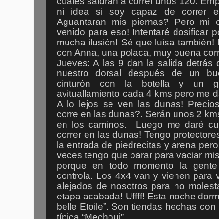
cuales saldrán a correr unos 120. Em
ni idea si soy capaz de correr e
Aguantaran mis piernas? Pero mi c
venido para eso! Intentaré dosificar p
mucha ilusión! Sé que luisa también!
con Anna, una polaca, muy buena corre
Jueves: A las 9 dan la salida detrás
nuestro dorsal después de un b
cinturón con la botella y un 
avituallamiento cada 4 kms pero me da
A lo lejos se ven las dunas! Precio
corre en las dunas?. Serán unos 2 k
en los caminos. Luego me daré cu
correr en las dunas! Tengo protectores 
la entrada de piedrecitas y arena pero
veces tengo que parar para vaciar mis 
porque en todo momento la gente 
controla. Los 4x4 van y vienen para 
alejados de nosotros para no molesta
etapa acabada! Uffff! Esta noche dor
belle Etoile”. Son tiendas hechas co
típica “Mechoui”.