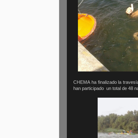
CHEMA ha finalizado la travesí
han participado un total de 48