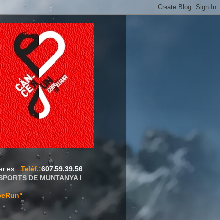
ar.es
-
Teléf.
:
607.59.39.56
ESPORTS DE MUNTANYA I
ceRun"