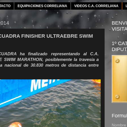
TACTO
EQUIPACIONES CORRELIANA
VIDEOS C.A. CORRELIANA
2014
BENVI
VISIT
CUADRA FINISHER ULTRAEBRE SWIM
1º CA
DIPUT
DRA ha finalizado representando al C.A.
SWIM MARATHON, posiblemente la travesía a
nacional de 30.830 metros de distancia entre
Formul
Nombre