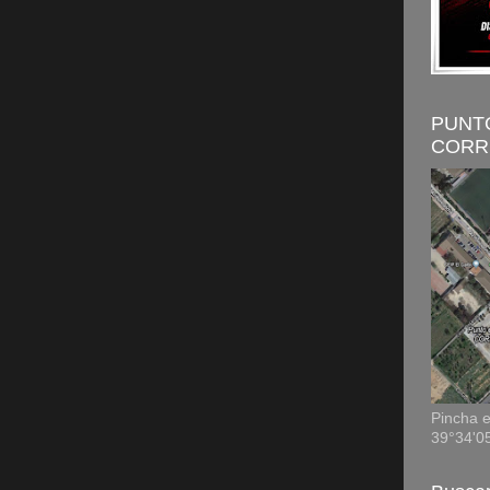
PUNT
CORR
Pincha e
39°34'0