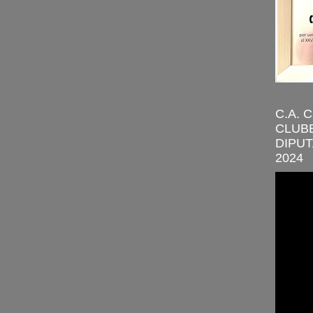
C.A. 
CLUBE
DIPUT
2024