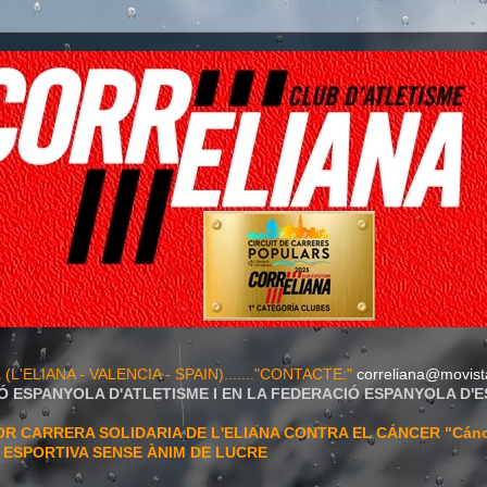
A
(L'ELIANA - VALENCIA - SPAIN)......."CONTACTE:"
correliana@movist
Ó ESPANYOLA D'ATLETISME I EN LA FEDERACIÓ ESPANYOLA D'
 CARRERA SOLIDARIA DE L'ELIANA CONTRA EL CÁNCER "Cán
T ESPORTIVA SENSE ÀNIM DE LUCRE