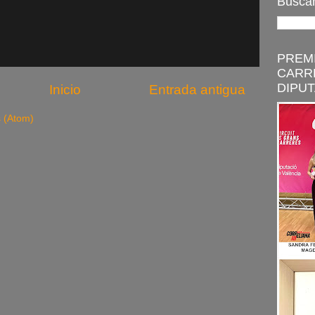
Buscar
PREMI
CARR
DIPUT
Inicio
Entrada antigua
s (Atom)