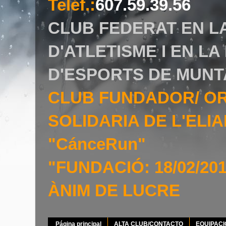
Teléf.
:
607.59.39.56
CLUB FEDERAT EN L
D'ATLETISME I EN L
D'ESPORTS DE MUNT
CLUB FUNDADOR/ O
SOLIDARIA DE L'EL
"CánceRun"
"FUNDACIÓ: 18/02/20
ÀNIM DE LUCRE
Página principal
ALTA CLUB/CONTACTO
EQUIPAC