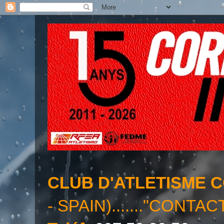
CLUB D'ATLETISME 
- SPAIN)......."CONTAC