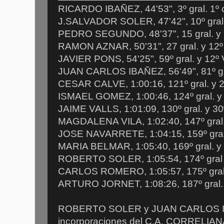
RICARDO IBAÑEZ, 44'53", 3º gral. 1º 
J.SALVADOR SOLER, 47'42", 10º gral.
PEDRO SEGUNDO, 48'37", 15 gral. y 
RAMON AZNAR, 50'31", 27 gral. y 12º
JAVIER PONS, 54'25", 59º gral. y 12º
JUAN CARLOS IBAÑEZ, 56'49", 81º gra
CESAR CALVE, 1:00:16, 121º gral. y 
ISMAEL GOMEZ, 1:00:46, 124º gral. y 
JAIME VALLS, 1:01:09, 130º gral. y 30
MAGDALENA VILA, 1:02:40, 147º gral.
JOSE NAVARRETE, 1:04:15, 159º gral 
MARIA BELMAR, 1:05:40, 169º gral. y 
ROBERTO SOLER, 1:05:54, 174º gral 
CARLOS ROMERO, 1:05:57, 175º gral.
ARTURO JORNET, 1:08:26, 187º gral. 
ROBERTO SOLER y JUAN CARLOS IB
incorporaciones del C.A. CORRELIA