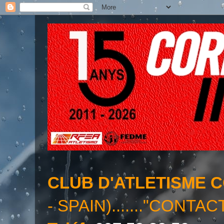
CLUB D'ATLETISME 
- SPAIN)......."CONTAC