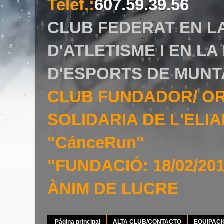
Teléf.
:
607.59.39.56
CLUB FEDERAT EN L
D'ATLETISME I EN L
D'ESPORTS DE MUNT
CLUB FUNDADOR/ O
SOLIDARIA DE L'EL
"CánceRun"
"FUNDACIÓ: 18/02/20
ÀNIM DE LUCRE
Página principal
ALTA CLUB/CONTACTO
EQUIPAC