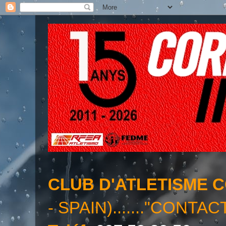
CLUB D'ATLETISME 
- SPAIN)......."CONTAC