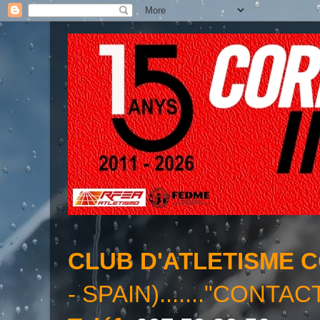
CLUB D'ATLETISME 
- SPAIN)......."CONTAC