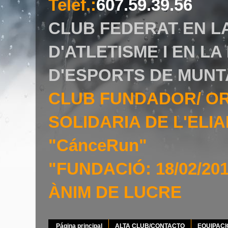
Teléf.
:
607.59.39.56
CLUB FEDERAT EN L
D'ATLETISME I EN L
D'ESPORTS DE MUNT
CLUB FUNDADOR/ O
SOLIDARIA DE L'EL
"CánceRun"
"FUNDACIÓ: 18/02/20
ÀNIM DE LUCRE
Página principal
ALTA CLUB/CONTACTO
EQUIPAC