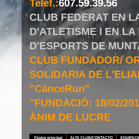
Teléf.
:
607.59.39.56
CLUB FEDERAT EN L
D'ATLETISME I EN L
D'ESPORTS DE MUNT
CLUB FUNDADOR/ O
SOLIDARIA DE L'EL
"CánceRun"
"FUNDACIÓ: 18/02/20
ÀNIM DE LUCRE
Página principal
ALTA CLUB/CONTACTO
EQUIPAC