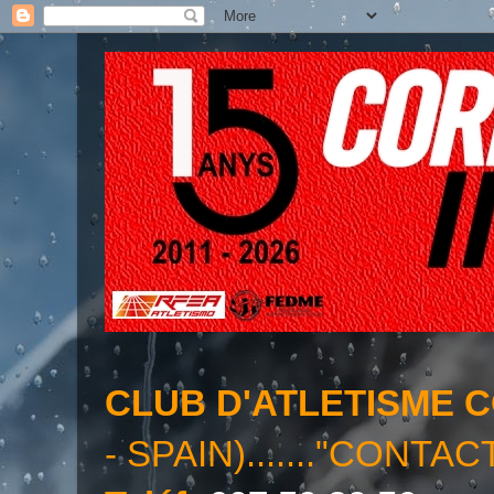
CLUB D'ATLETISME 
- SPAIN)......."CONTAC