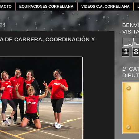
TACTO
EQUIPACIONES CORRELIANA
VIDEOS C.A. CORRELIANA
024
BENVI
VISIT
A DE CARRERA, COORDINACIÓN Y
1
8
1º CA
DIPUT