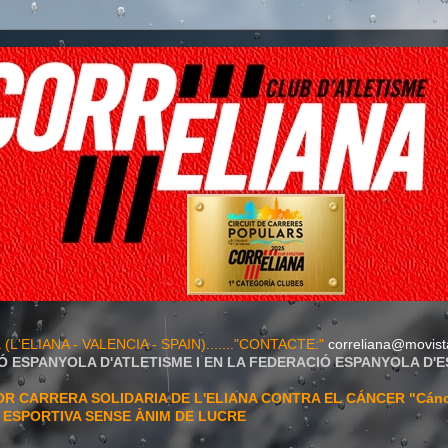
A
(L'ELIANA - VALENCIA - SPAIN)......."CONTACTE:"
correliana@movist
Ó ESPANYOLA D'ATLETISME I EN LA FEDERACIÓ ESPANYOLA D'
 CARRERA SOLIDARIA DE L'ELIANA CONTRA EL CÁNCER "Cán
T ESPORTIVA SENSE ÀNIM DE LUCRE