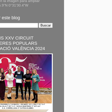
n la imagen para ampliar
5.9"N 0°31'30.4"W
 este blog
S XXV CIRCUIT
ERES POPULARS
ACIÓ VALÈNCIA 2024