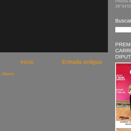
Pincha e
39°34'0
Buscar
PREMI
CARR
DIPUT
Inicio
Entrada antigua
s (Atom)