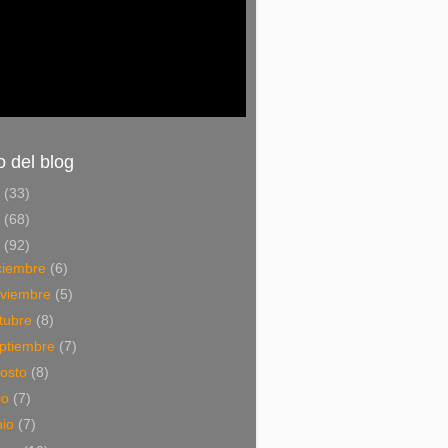
o del blog
6
(33)
5
(68)
4
(92)
ciembre
(6)
viembre
(5)
tubre
(8)
ptiembre
(7)
osto
(8)
lio
(7)
nio
(7)