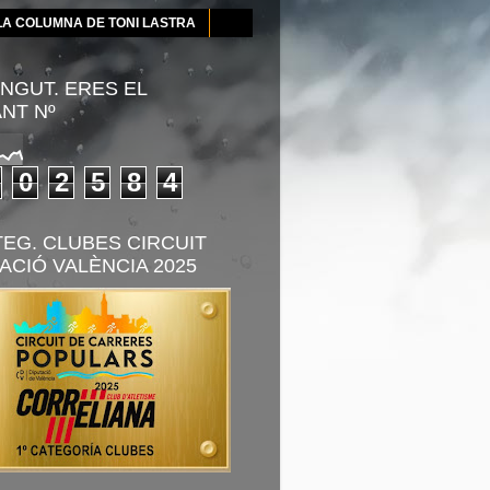
LA COLUMNA DE TONI LASTRA
NGUT. ERES EL
ANT Nº
0
2
5
8
4
TEG. CLUBES CIRCUIT
ACIÓ VALÈNCIA 2025