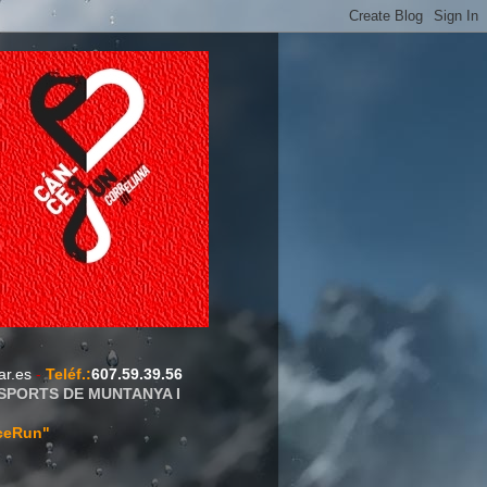
ar.es
-
Teléf.
:
607.59.39.56
ESPORTS DE MUNTANYA I
ceRun"