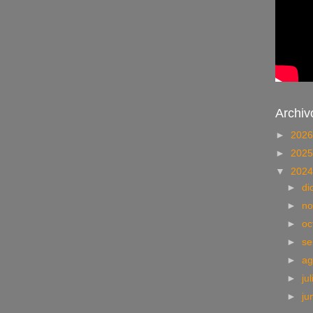
Archiv
►
202
►
202
▼
202
►
di
►
no
►
oc
►
se
►
ag
►
ju
►
ju