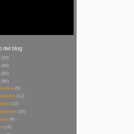
o del blog
6
(33)
5
(68)
4
(92)
3
(95)
ciembre
(9)
viembre
(12)
tubre
(10)
ptiembre
(10)
osto
(6)
lio
(10)