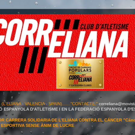
A
(L'ELIANA - VALENCIA - SPAIN)......."CONTACTE:"
correliana@movist
Ó ESPANYOLA D'ATLETISME I EN LA FEDERACIÓ ESPANYOLA D'
 CARRERA SOLIDARIA DE L'ELIANA CONTRA EL CÁNCER "Cán
T ESPORTIVA SENSE ÀNIM DE LUCRE