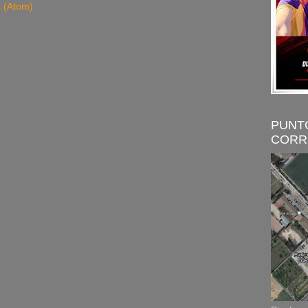
s (Atom)
PUNT
CORR