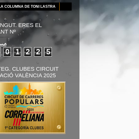
LA COLUMNA DE TONI LASTRA
NGUT. ERES EL
ANT Nº
0
1
2
2
5
TEG. CLUBES CIRCUIT
ACIÓ VALÈNCIA 2025