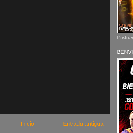
Pincha 
BENVI
Inicio
Entrada antigua