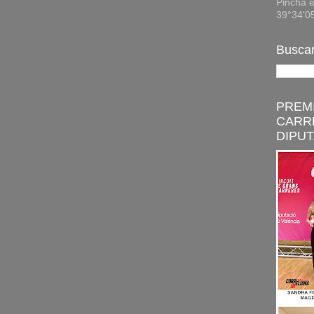
Pincha e
39°34'0
Buscar
PREMI
CARR
DIPUT