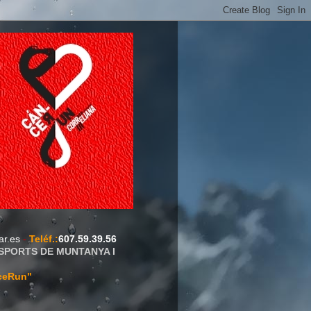
ar.es
-
Teléf.
:
607.59.39.56
ESPORTS DE MUNTANYA I
ceRun"