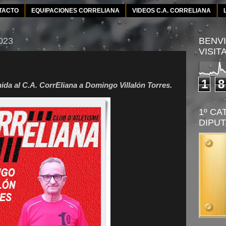
TACTO
EQUIPACIONES CORRELIANA
VIDEOS C.A. CORRELIANA
2023
BENVI
VISIT
1
8
ida al C.A. CorrEliana a Domingo Villalón Torres.
1º CA
DIPUT