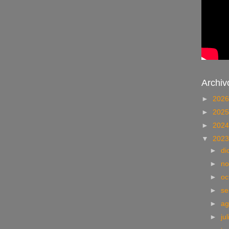
Archiv
►
202
►
202
►
202
▼
202
►
di
►
no
►
oc
►
se
►
ag
►
ju