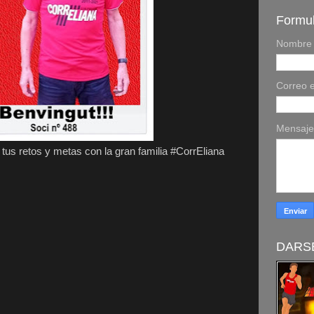
Formul
Nombre
Correo e
Mensaj
us retos y metas con la gran familia #CorrEliana
DARSE