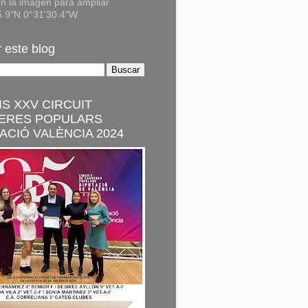
n la imagen para ampliar
5.9"N 0°31'30.4"W
 este blog
S XXV CIRCUIT
ERES POPULARS
ACIÓ VALÈNCIA 2024