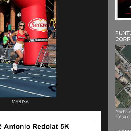
PUNT
CORR
MARISA
Pincha e
39°34'0