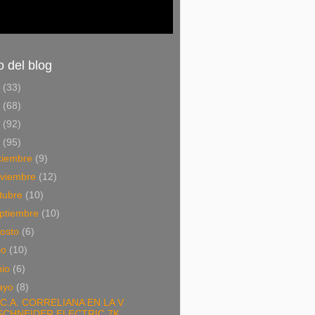
o del blog
6
(33)
5
(68)
4
(92)
3
(95)
ciembre
(9)
viembre
(12)
tubre
(10)
ptiembre
(10)
osto
(6)
lio
(10)
nio
(6)
ayo
(8)
 C.A. CORRELIANA EN LA V
SCHNEIDER ELECTRIC 7K ...