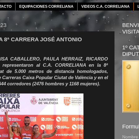
TACTO
EQUIPACIONES CORRELIANA
VIDEOS C.A. CORRELIANA
023
BENVI
VISIT
LA 8ª CARRERA JOSÉ ANTONIO
1º CA
DIPUT
MARISA CABALLERO, PAULA HERRAIZ, RICARDO
epresentaron al C.A. CORRELIANA en la 8ª
at de 5.000 metros de distancia homologados,
e Carreras Caixa Popular Ciutat de València y en el
3644 corredores (2476 hombres y 1168 mujeres).
Formul
Nombre