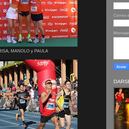
Correo e
Mensaj
ISA, MANOLO y PAULA
DARSE