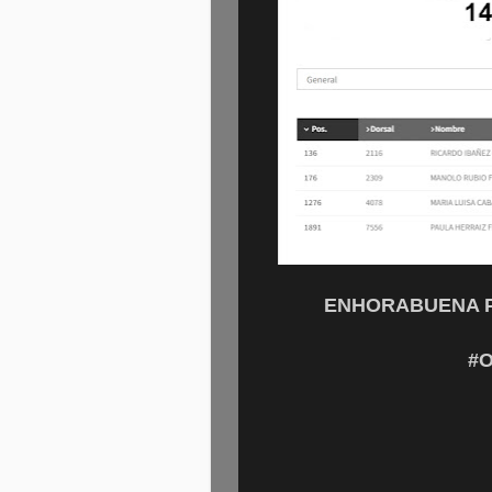
ENHORABUENA PO
#O