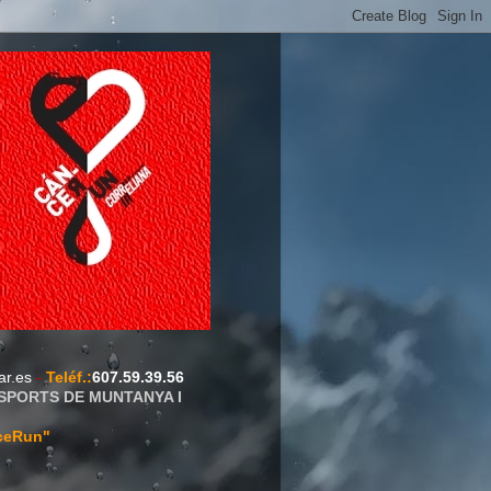
ar.es
-
Teléf.
:
607.59.39.56
ESPORTS DE MUNTANYA I
ceRun"