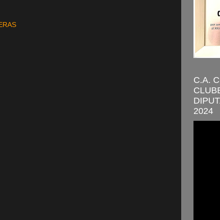
ERAS
C.A. 
CLUBE
DIPUT
2024