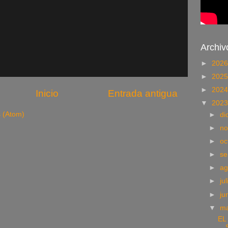
Archiv
►
202
►
202
►
202
Inicio
Entrada antigua
▼
202
s (Atom)
►
di
►
no
►
oc
►
se
►
ag
►
ju
►
ju
▼
m
EL