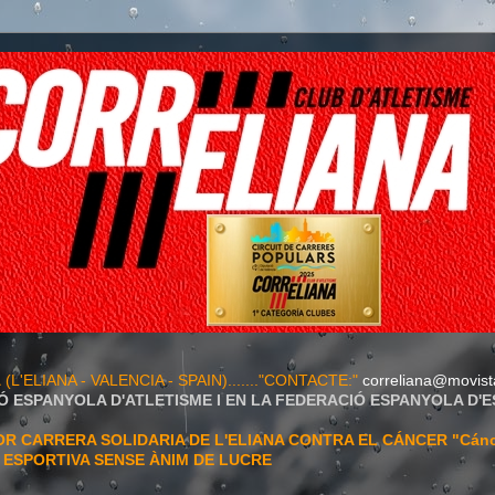
A
(L'ELIANA - VALENCIA - SPAIN)......."CONTACTE:"
correliana@movist
Ó ESPANYOLA D'ATLETISME I EN LA FEDERACIÓ ESPANYOLA D'
 CARRERA SOLIDARIA DE L'ELIANA CONTRA EL CÁNCER "Cán
T ESPORTIVA SENSE ÀNIM DE LUCRE