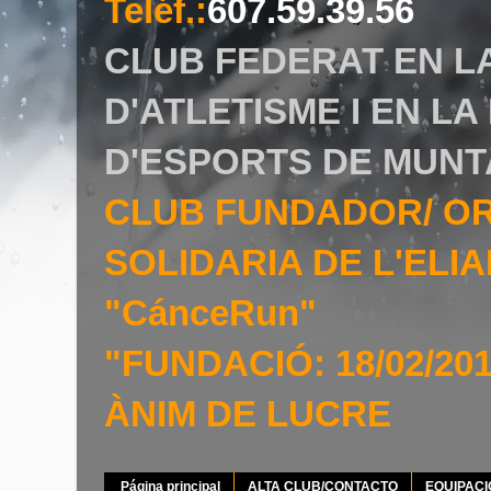
Teléf.
:
607.59.39.56
CLUB FEDERAT EN L
D'ATLETISME I EN L
D'ESPORTS DE MUNT
CLUB FUNDADOR/ O
SOLIDARIA DE L'EL
"CánceRun"
"FUNDACIÓ: 18/02/20
ÀNIM DE LUCRE
Página principal
ALTA CLUB/CONTACTO
EQUIPAC