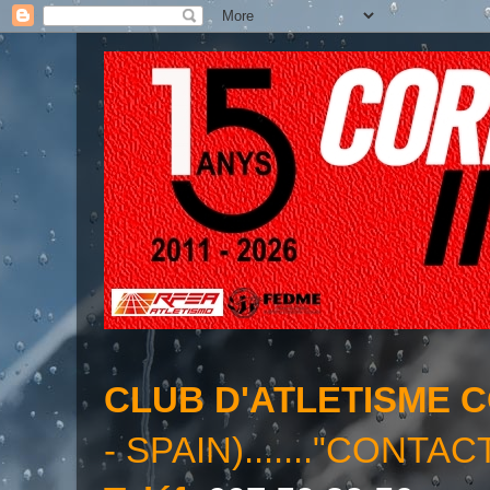
CLUB D'ATLETISME 
- SPAIN)......."CONTAC