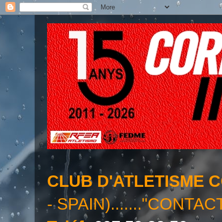
CLUB D'ATLETISME 
- SPAIN)......."CONTAC