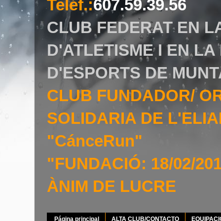
Teléf.
:
607.59.39.56
CLUB FEDERAT EN L
D'ATLETISME I EN L
D'ESPORTS DE MUNT
CLUB FUNDADOR/ O
SOLIDARIA DE L'EL
"CánceRun"
"FUNDACIÓ: 18/02/20
ÀNIM DE LUCRE
Página principal
ALTA CLUB/CONTACTO
EQUIPAC