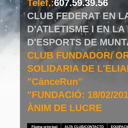
Teléf.
:
607.59.39.56
CLUB FEDERAT EN L
D'ATLETISME I EN L
D'ESPORTS DE MUNT
CLUB FUNDADOR/ O
SOLIDARIA DE L'EL
"CánceRun"
"FUNDACIÓ: 18/02/20
ÀNIM DE LUCRE
Página principal
ALTA CLUB/CONTACTO
EQUIPAC