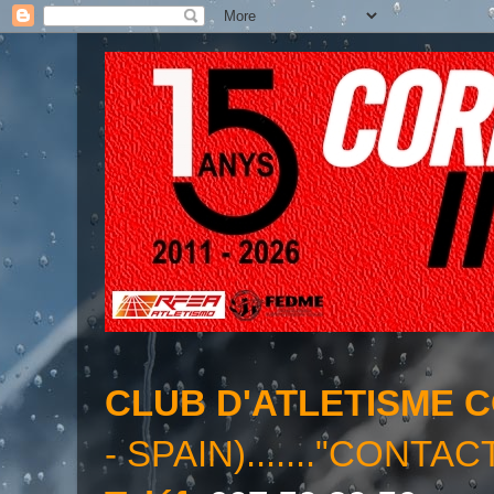
CLUB D'ATLETISME 
- SPAIN)......."CONTAC