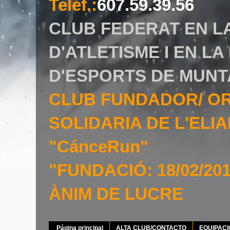
Teléf.
:
607.59.39.56
CLUB FEDERAT EN L
D'ATLETISME I EN L
D'ESPORTS DE MUNT
CLUB FUNDADOR/ O
SOLIDARIA DE L'EL
"CánceRun"
"FUNDACIÓ: 18/02/20
ÀNIM DE LUCRE
Página principal
ALTA CLUB/CONTACTO
EQUIPAC