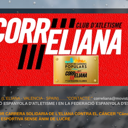
A
(L'ELIANA - VALENCIA - SPAIN)......."CONTACTE:"
correliana@movist
Ó ESPANYOLA D'ATLETISME I EN LA FEDERACIÓ ESPANYOLA D'
 CARRERA SOLIDARIA DE L'ELIANA CONTRA EL CÁNCER "Cán
T ESPORTIVA SENSE ÀNIM DE LUCRE