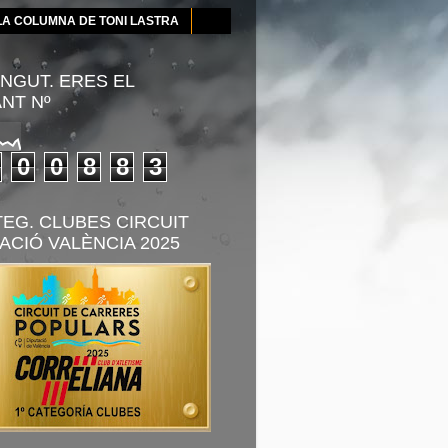
LA COLUMNA DE TONI LASTRA
NGUT. ERES EL
ANT Nº
0
0
8
8
3
TEG. CLUBES CIRCUIT
ACIÓ VALÈNCIA 2025