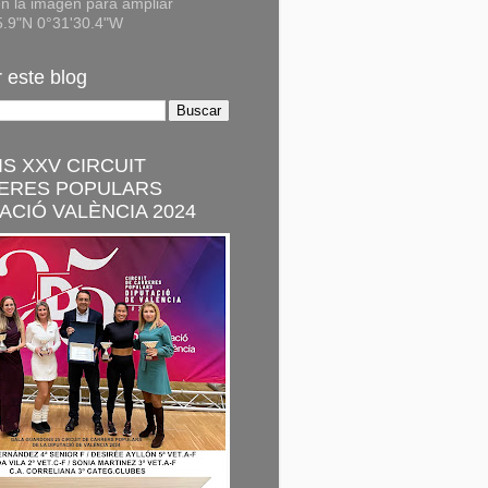
n la imagen para ampliar
5.9"N 0°31'30.4"W
 este blog
S XXV CIRCUIT
ERES POPULARS
ACIÓ VALÈNCIA 2024