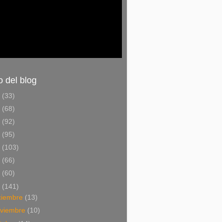
o del blog
6
(33)
5
(68)
4
(92)
3
(95)
2
(103)
1
(66)
0
(60)
9
(141)
ciembre
(13)
viembre
(10)