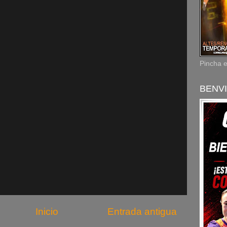
Pincha 
BENVI
Inicio
Entrada antigua