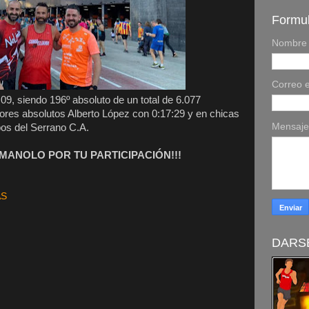
Formul
Nombre
Correo e
, siendo 196º absoluto de un total de 6.077
dores absolutos Alberto López con 0:17:29 y en chicas
Mensaj
os del Serrano C.A.
ANOLO POR TU PARTICIPACIÓN!!!
AS
DARSE