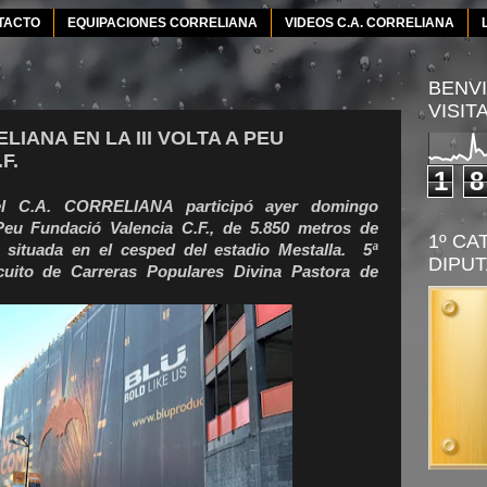
TACTO
EQUIPACIONES CORRELIANA
VIDEOS C.A. CORRELIANA
BENVI
VISIT
IANA EN LA III VOLTA A PEU
F.
1
8
l C.A. CORRELIANA participó ayer domingo
 Peu Fundació Valencia C.F., de 5.850 metros de
1º CA
a situada en el cesped del estadio Mestalla. 5ª
DIPUT
cuito de Carreras Populares Divina Pastora de