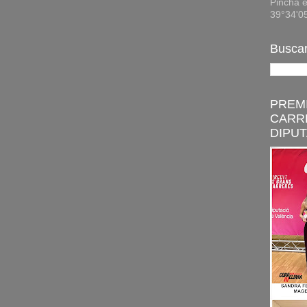
Pincha e
39°34'0
Buscar
PREMI
CARR
DIPUT