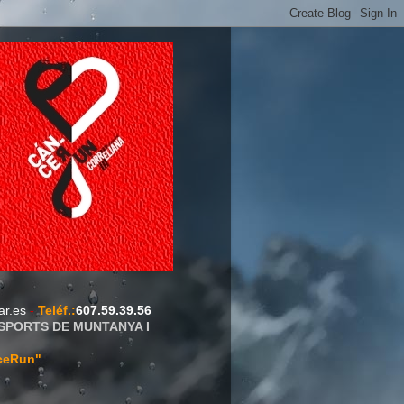
ar.es
-
Teléf.
:
607.59.39.56
ESPORTS DE MUNTANYA I
ceRun"