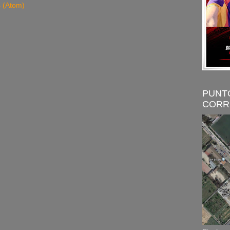
s (Atom)
PUNT
CORR