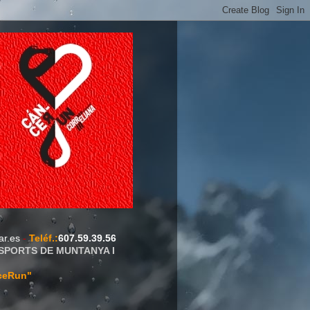
ar.es
-
Teléf.
:
607.59.39.56
ESPORTS DE MUNTANYA I
ceRun"