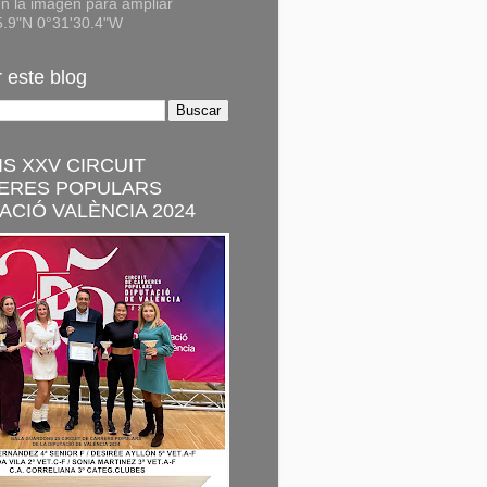
n la imagen para ampliar
5.9"N 0°31'30.4"W
 este blog
S XXV CIRCUIT
ERES POPULARS
ACIÓ VALÈNCIA 2024