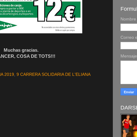
Formul
Nombre
Correo e
Muchas gracias.
ÀNCER, COSA DE TOTS!!!
Mensaj
A 2019
,
9 CARRERA SOLIDARIA DE L'ELIANA
DARSE