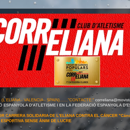
A
(L'ELIANA - VALENCIA - SPAIN)......."CONTACTE:"
correliana@movist
Ó ESPANYOLA D'ATLETISME I EN LA FEDERACIÓ ESPANYOLA D'
 CARRERA SOLIDARIA DE L'ELIANA CONTRA EL CÁNCER "Cán
T ESPORTIVA SENSE ÀNIM DE LUCRE