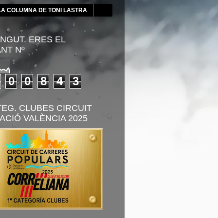
LA COLUMNA DE TONI LASTRA
NGUT. ERES EL
ANT Nº
0
0
8
4
3
TEG. CLUBES CIRCUIT
ACIÓ VALÈNCIA 2025