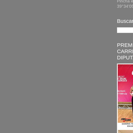
Pincha e
39°34'0
Buscar
PREMI
CARR
DIPUT