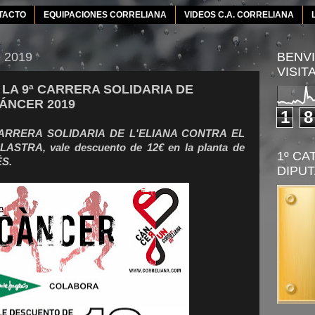
TACTO
EQUIPACIONES CORRELIANA
VIDEOS C.A. CORRELIANA
e 2019
BENVI
VISIT
 LA 9ª CARRERA SOLIDARIA DE
CÁNCER 2019
1
8
9ª CARRERA SOLIDARIA DE L'ELIANA CONTRA EL
ASTRA, vale descuento de 12€ en la planta de
1º CA
ÉS.
DIPUT