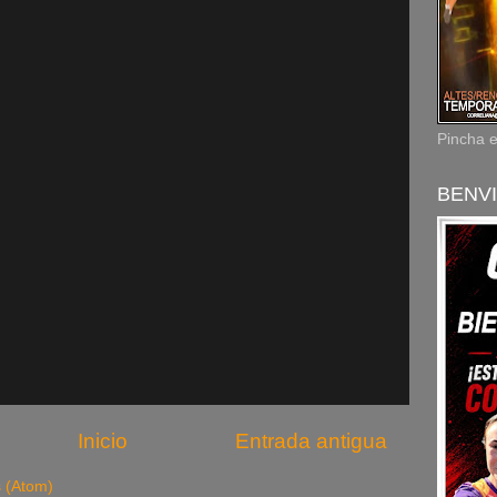
Pincha 
BENVI
Inicio
Entrada antigua
s (Atom)