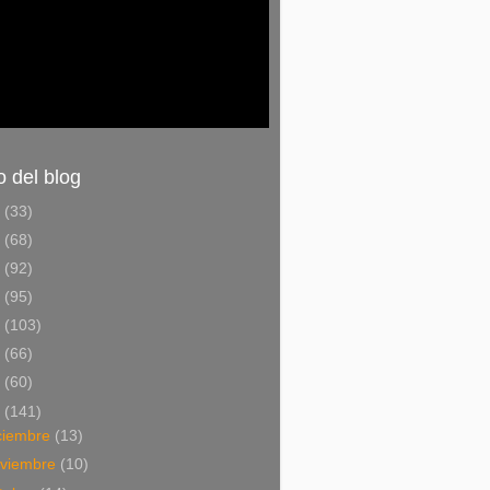
o del blog
6
(33)
5
(68)
4
(92)
3
(95)
2
(103)
1
(66)
0
(60)
9
(141)
ciembre
(13)
viembre
(10)