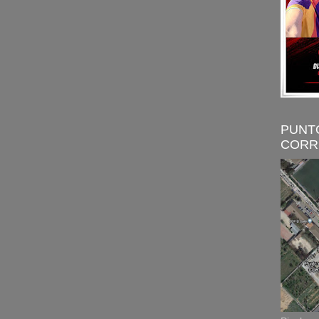
PUNT
CORR