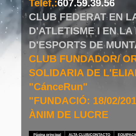
Teléf.
:
607.59.39.56
CLUB FEDERAT EN L
D'ATLETISME I EN L
D'ESPORTS DE MUNT
CLUB FUNDADOR/ O
SOLIDARIA DE L'EL
"CánceRun"
"FUNDACIÓ: 18/02/20
ÀNIM DE LUCRE
Página principal
ALTA CLUB/CONTACTO
EQUIPAC