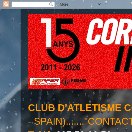
CLUB D'ATLETISME 
- SPAIN)......."CONTAC