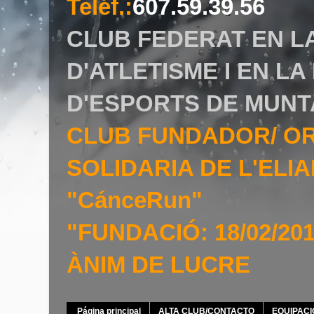
Teléf.
:
607.59.39.56
CLUB FEDERAT EN L
D'ATLETISME I EN L
D'ESPORTS DE MUNT
CLUB FUNDADOR/ O
SOLIDARIA DE L'EL
"CánceRun"
"FUNDACIÓ: 18/02/20
ÀNIM DE LUCRE
Página principal
ALTA CLUB/CONTACTO
EQUIPAC