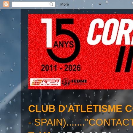
CLUB D'ATLETISME 
- SPAIN)......."CONTAC