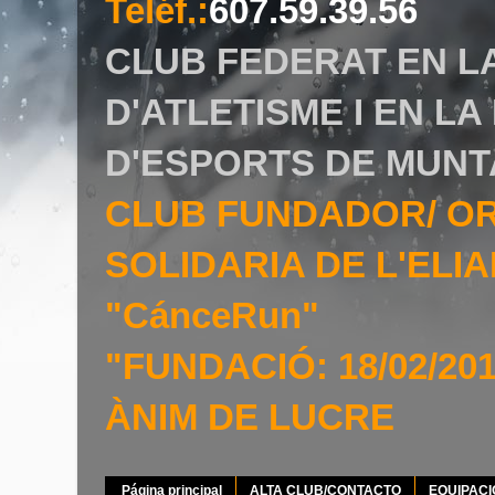
Teléf.
:
607.59.39.56
CLUB FEDERAT EN L
D'ATLETISME I EN L
D'ESPORTS DE MUNT
CLUB FUNDADOR/ O
SOLIDARIA DE L'EL
"CánceRun"
"FUNDACIÓ: 18/02/20
ÀNIM DE LUCRE
Página principal
ALTA CLUB/CONTACTO
EQUIPAC