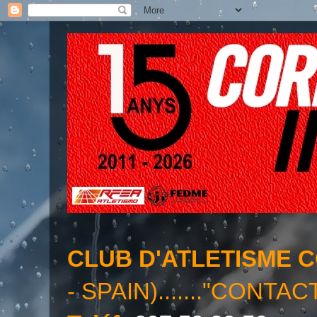
CLUB D'ATLETISME 
- SPAIN)......."CONTAC