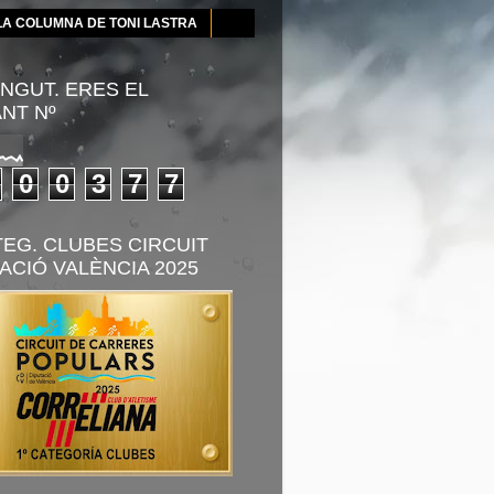
LA COLUMNA DE TONI LASTRA
NGUT. ERES EL
ANT Nº
0
0
3
7
7
TEG. CLUBES CIRCUIT
ACIÓ VALÈNCIA 2025