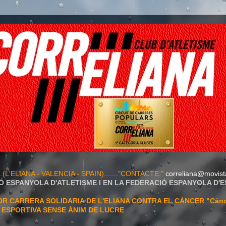
A
(L'ELIANA - VALENCIA - SPAIN)......."CONTACTE:"
correliana@movist
Ó ESPANYOLA D'ATLETISME I EN LA FEDERACIÓ ESPANYOLA D'
 CARRERA SOLIDARIA DE L'ELIANA CONTRA EL CÁNCER "Cán
T ESPORTIVA SENSE ÀNIM DE LUCRE