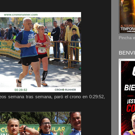
Pincha 
BENVI
eos semana tras semana, paró el crono en 0:29:52,