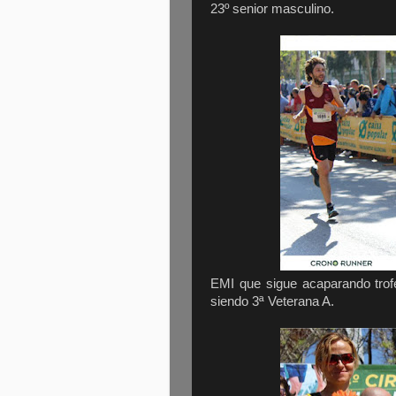
23º senior masculino.
EMI que sigue acaparando trof
siendo 3ª Veterana A.