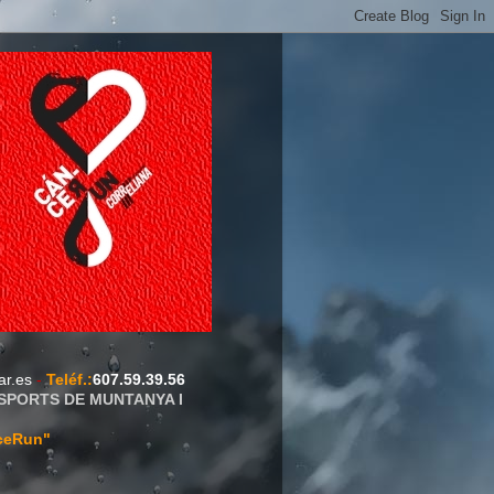
ar.es
-
Teléf.
:
607.59.39.56
ESPORTS DE MUNTANYA I
ceRun"