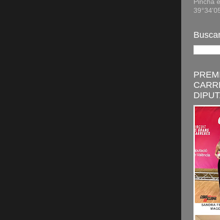
Pincha e
39°34'0
Buscar
PREMI
CARR
DIPUT