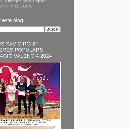
n la imagen para ampliar
5.9"N 0°31'30.4"W
 este blog
S XXV CIRCUIT
ERES POPULARS
ACIÓ VALÈNCIA 2024