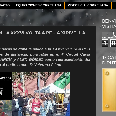
TACTO
EQUIPACIONES CORRELIANA
VIDEOS C.A. CORRELIANA
BENVI
VISIT
 LA XXXVI VOLTA A PEU A XIRIVELLA
1
8
9 horas se daba la salida a la XXXVI VOLTA A PEU
 de distancia, puntuable en el 4º Circuit Caixa
1º CA
 GARCÍA y ALEX GÓMEZ como representación del
DIPUT
al podio como 3ª Veterana A fem.