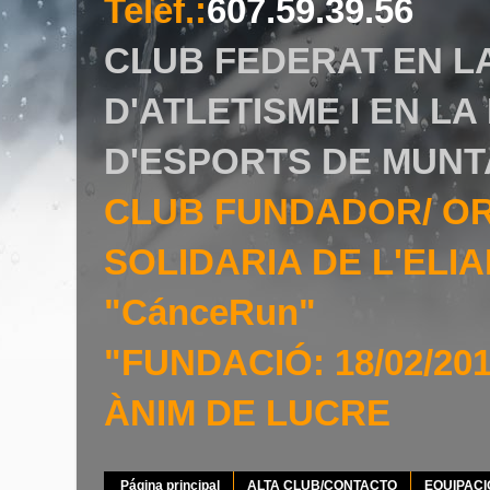
Teléf.
:
607.59.39.56
CLUB FEDERAT EN L
D'ATLETISME I EN L
D'ESPORTS DE MUNT
CLUB FUNDADOR/ O
SOLIDARIA DE L'EL
"CánceRun"
"FUNDACIÓ: 18/02/20
ÀNIM DE LUCRE
Página principal
ALTA CLUB/CONTACTO
EQUIPAC