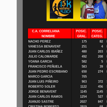
C.A. CORRELIANA
POSIC.
POSIC.
NOMBRE
GRAL.
CATEG.
NACHO PEREZ
175
82
VANESSA BENAVENT
251
4
JUAN CARLOS IBAÑEZ
480
203
JULIO CALOMARDE
492
208
YOANA GARCIA
582
5
FRANCISCO PEÑUELA
583
39
JUAN PEDRO ESCRIBANO
650
274
MARCO GARCIA
705
JUAN LUIS PIÑEIRO
903
372
ROBERTO SOLER
1122
456
JORGE BENAVENT
1145
1145
JUAN CARLOS RAMOS
1254
527
JUANJO SASTRE
2027
847
CRISTINA ROBERTO
2919
68