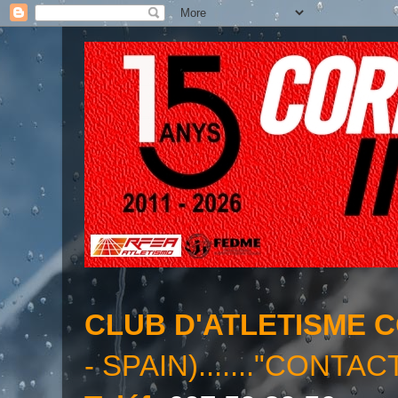
CLUB D'ATLETISME 
- SPAIN)......."CONTAC