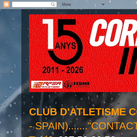
CLUB D'ATLETISME 
- SPAIN)......."CONTAC