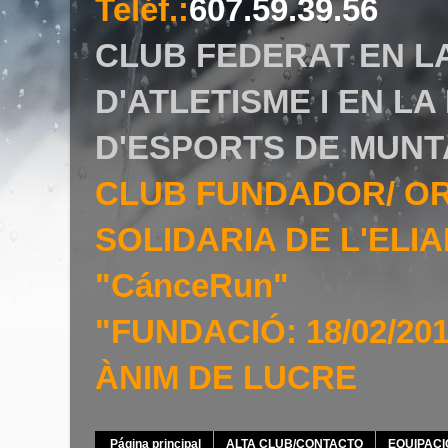
Teléf.
:
607.59.39.56
CLUB FEDERAT EN L
D'ATLETISME I EN L
D'ESPORTS DE MUNT
CLUB FUNDADOR/ O
SOLIDARIA DE L'EL
"CánceRun"
"FUNDACIÓ: 18/02/20
ÀNIM DE LUCRE
Página principal
ALTA CLUB/CONTACTO
EQUIPAC