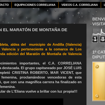
TACTO
EQUIPACIONES CORRELIANA
VIDEOS C.A. CORRELIANA
BENVI
VISIT
EN EL MARATÓN DE MONTAÑA DE
1
8
leta, aldea del municipio de Andilla (Valencia)
Valencia y perteneciente a la comarca de Los
1º CA
unda edición del Maratón de Montaña de Valencia
DIPUT
cimientos importantes, el C.A. CORRELIANA
ma destacada. El grupo capitaneado por JOSÉ LUIS
mpletó CRISTINA ROBERTO, MAR VICENT, que
a femenina, proclamándose vencedoras de esta
que con una magnífica carrera ha finalizado en
 femenina.
ar de L'Eliana vuelve a brillar con luz propia!!!