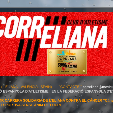
A
(L'ELIANA - VALENCIA - SPAIN)......."CONTACTE:"
correliana@movist
Ó ESPANYOLA D'ATLETISME I EN LA FEDERACIÓ ESPANYOLA D'
 CARRERA SOLIDARIA DE L'ELIANA CONTRA EL CÁNCER "Cán
T ESPORTIVA SENSE ÀNIM DE LUCRE