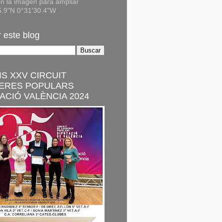
n la imagen para ampliar
5.9"N 0°31'30.4"W
 este blog
S XXV CIRCUIT
ERES POPULARS
ACIÓ VALÈNCIA 2024