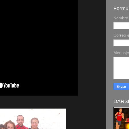
Formul
Nombre
Correo e
Mensaj
DARSE