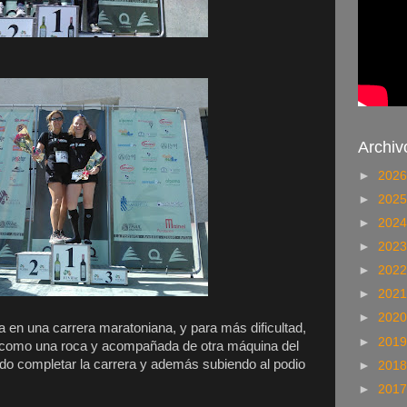
Archiv
►
202
►
202
►
202
►
202
►
202
►
202
►
202
 una carrera maratoniana, y para más dificultad,
►
201
 como una roca y acompañada de otra máquina del
 completar la carrera y además subiendo al podio
►
201
►
201