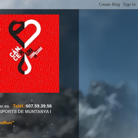
ar.es
-
Teléf.
:
607.59.39.56
ESPORTS DE MUNTANYA I
ceRun"