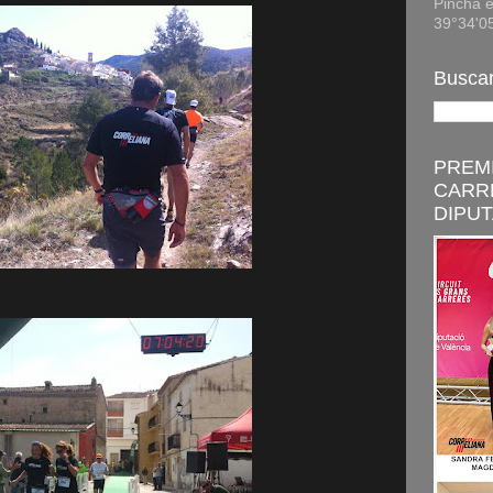
Pincha e
39°34'0
Buscar
PREMI
CARR
DIPUT