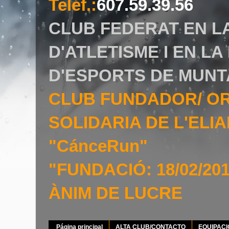
Teléf.
:
607.59.39.56
CLUB FEDERAT EN L
D'ATLETISME I EN L
D'ESPORTS DE MUNT
CLUB FUNDADOR/ O
SOLIDARIA DE L'EL
"CánceRun"
"FUNDACIÓ: 18/02/20
ÀNIM DE LUCRE
Página principal
ALTA CLUB/CONTACTO
EQUIPAC