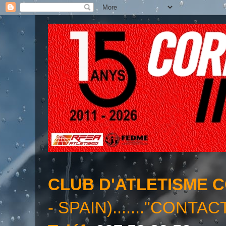
CLUB D'ATLETISME 
- SPAIN)......."CONTAC