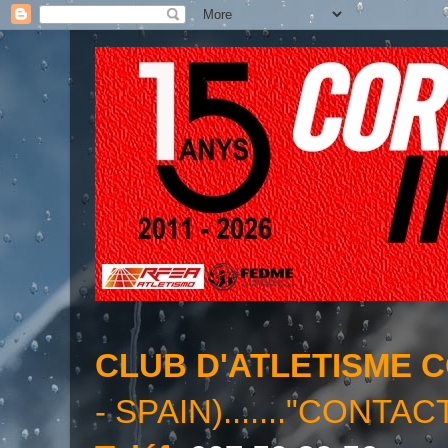
CLUB D'ATLETISME 
- SPAIN)......."CONTAC