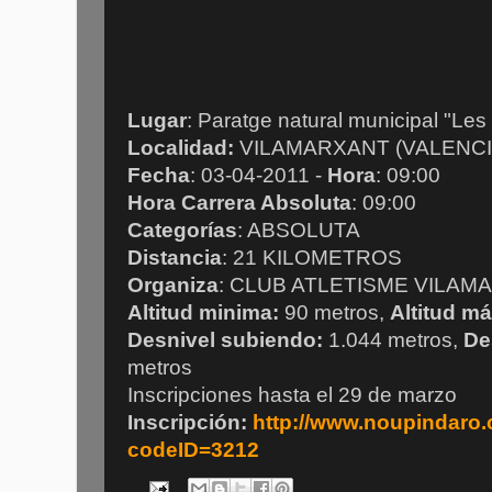
Lugar
: Paratge natural municipal "Le
Localidad:
VILAMARXANT (VALENCIA
Fecha
: 03-04-2011 -
Hora
: 09:00
Hora Carrera Absoluta
: 09:00
Categorías
: ABSOLUTA
Distancia
: 21 KILOMETROS
Organiza
: CLUB ATLETISME VILAM
Altitud minima:
90 metros,
Altitud m
Desnivel subiendo:
1.044 metros,
Des
metros
Inscripciones hasta el 29 de marzo
Inscripción:
http://www.noupindaro
codeID=3212