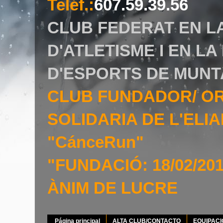
Teléf.
:
607.59.39.56
CLUB FEDERAT EN L
D'ATLETISME I EN L
D'ESPORTS DE MUNT
CLUB FUNDADOR/ O
SOLIDARIA DE L'EL
"CánceRun"
"FUNDACIÓ: 18/02/20
ÀNIM DE LUCRE
Página principal
ALTA CLUB/CONTACTO
EQUIPAC