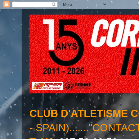
CLUB D'ATLETISME 
- SPAIN)......."CONTAC