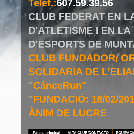
Teléf.
:
607.59.39.56
CLUB FEDERAT EN L
D'ATLETISME I EN L
D'ESPORTS DE MUNT
CLUB FUNDADOR/ O
SOLIDARIA DE L'EL
"CánceRun"
"FUNDACIÓ: 18/02/20
ÀNIM DE LUCRE
Página principal
ALTA CLUB/CONTACTO
EQUIPAC