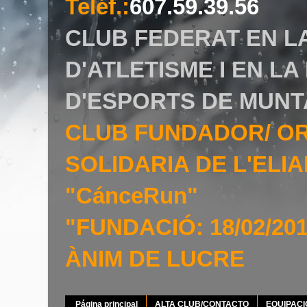
Teléf.
:
607.59.39.56
CLUB FEDERAT EN L
D'ATLETISME I EN L
D'ESPORTS DE MUNT
CLUB FUNDADOR/ O
SOLIDARIA DE L'EL
"CánceRun"
"FUNDACIÓ: 18/02/20
ÀNIM DE LUCRE
Página principal
ALTA CLUB/CONTACTO
EQUIPAC