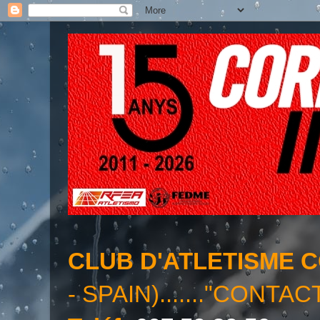
CLUB D'ATLETISME 
- SPAIN)......."CONTAC