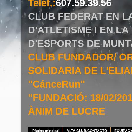
Teléf.
:
607.59.39.56
CLUB FEDERAT EN L
D'ATLETISME I EN L
D'ESPORTS DE MUNT
CLUB FUNDADOR/ O
SOLIDARIA DE L'EL
"CánceRun"
"FUNDACIÓ: 18/02/20
ÀNIM DE LUCRE
Página principal
ALTA CLUB/CONTACTO
EQUIPAC