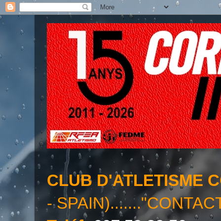
CLUB D'ATLETISME 
- SPAIN)......."CONTAC